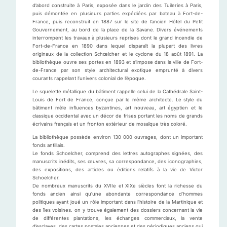
d’abord construite à Paris, exposée dans le jardin des Tuileries à Paris,
puis démontée en plusieurs parties expédiées par bateau à Fort-de-
France, puis reconstruit en 1887 sur le site de l’ancien Hôtel du Petit
Gouvernement, au bord de la place de la Savane. Divers événements
interrompent les travaux à plusieurs reprises dont le grand incendie de
Fort-de-France en 1890 dans lequel disparaît la plupart des livres
originaux de la collection Schœlcher et le cyclone du 18 août 1891. La
bibliothèque ouvre ses portes en 1893 et s’impose dans la ville de Fort-
de-France par son style architectural exotique emprunté à divers
courants rappelant l’univers colonial de l’époque.
Le squelette métallique du bâtiment rappelle celui de la Cathédrale Saint-
Louis de Fort de France, conçue par le même architecte. Le style du
bâtiment mêle influences byzantines, art nouveau, art égyptien et le
classique occidental avec un décor de frises portant les noms de grands
écrivains français et un fronton extérieur de mosaïque très coloré.
La bibliothèque possède environ 130 000 ouvrages, dont un important
fonds antillais.
Le fonds Schoelcher, comprend des lettres autographes signées, des
manuscrits inédits, ses œuvres, sa correspondance, des iconographies,
des expositions, des articles ou éditions relatifs à la vie de Victor
Schoelcher.
De nombreux manuscrits du XVIIe et XIXe siècles font la richesse du
fonds ancien ainsi qu’une abondante correspondance d’hommes
politiques ayant joué un rôle important dans l’histoire de la Martinique et
des îles voisines. on y trouve également des dossiers concernant la vie
de différentes plantations, les échanges commerciaux, la vente
d’esclaves, des cartes postales anciennes et des périodiques anciens qui