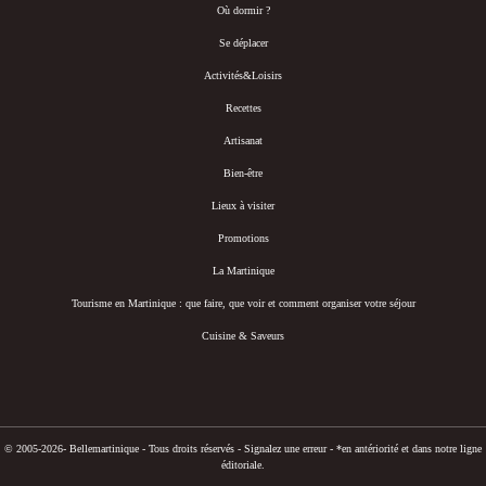
Où dormir ?
Se déplacer
Activités&Loisirs
Recettes
Artisanat
Bien-être
Lieux à visiter
Promotions
La Martinique
Tourisme en Martinique : que faire, que voir et comment organiser votre séjour
Cuisine & Saveurs
© 2005-2026- Bellemartinique - Tous droits réservés -
Signalez une erreur
-
*en antériorité et dans notre ligne
éditoriale.