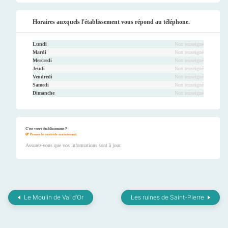
Faceb
Twitt
Youtu
Instag
ook
er
be
ram
Horaires auxquels l'établissement vous répond au téléphone.
Lundi
Non renseigné
Mardi
Non renseigné
Mercredi
Non renseigné
Jeudi
Non renseigné
Vendredi
Non renseigné
Samedi
Non renseigné
Dimanche
Non renseigné
C'est votre établissement ?
Prenez le contrôle maintenant.
Assurez-vous que vos informations sont à jour.
Le Moulin de Val d’Or
Les ruines de Saint-Pierre