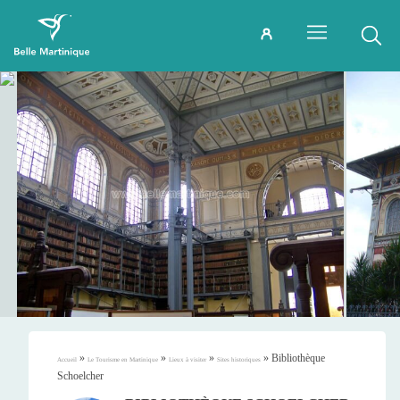
»
»
»
»
Bibliothèque
Accueil
Le Tourisme en Martinique
Lieux à visiter
Sites historiques
Schoelcher