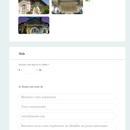
Avis
Saisissez votre réponse en chiffres
*
9
+
=
14