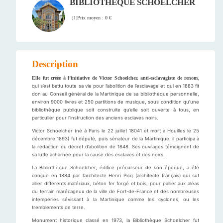
BIBLIOTHÈQUE SCHOELCHER
Prix moyen : 0 €
(
1
)
Description
Elle fut créée à l’initiative de Victor Schoelcher, anti-esclavagiste de renom
,
qui s’est battu toute sa vie pour l’abolition de l’esclavage et qui en 1883 fit
don au Conseil général de la Martinique de sa bibliothèque personnelle,
environ 9000 livres et 250 partitions de musique, sous condition qu’une
bibliothèque publique soit construite qu’elle soit ouverte à tous, en
particulier pour l’instruction des anciens esclaves noirs.
Victor Schoelcher (né à Paris le 22 juillet 18041 et mort à Houilles le 25
décembre 1893) fut député, puis sénateur de la Martinique, il participa à
la rédaction du décret d’abolition de 1848. Ses ouvrages témoignent de
sa lutte acharnée pour la cause des esclaves et des noirs.
La Bibliothèque Schoelcher, édifice précurseur de son époque, a été
conçue en 1884 par l’architecte Henri Picq (architecte français) qui sut
allier différents matériaux, béton fer forgé et bois, pour pallier aux aléas
du terrain marécageux de la ville de Fort-de-France et des nombreuses
intempéries sévissant à la Martinique comme les cyclones, ou les
tremblements de terre.
Monument historique classé en 1973, la Bibliothèque Schoelcher fut