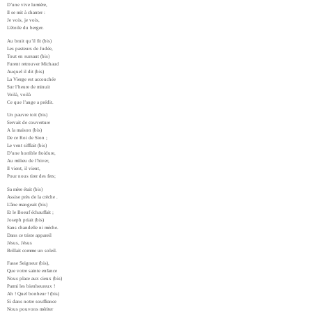
D’une vive lumière,
Il se mit à chanter :
Je vois, je vois,
L’étoile du berger.
Au bruit qu’il fit (bis)
Les pasteurs de Judée,
Tout en sursaut (bis)
Furent retrouver Michaud
Auquel il dit (bis)
La Vierge est accouchée
Sur l’heure de minuit
Voilà, voilà
Ce que l’ange a prédit.
Un pauvre toit (bis)
Servait de couverture
A la maison (bis)
De ce Roi de Sion ;
Le vent sifflait (bis)
D’une horrible froidure,
Au milieu de l’hiver,
Il vient, il vient,
Pour nous tirer des fers;
Sa mère était (bis)
Assise près de la crèche .
L’âne mangeait (bis)
Et le Boeuf échauffait ;
Joseph priait (bis)
Sans chandelle ni mèche.
Dans ce triste appareil
Jésus, Jésus
Brillait comme un soleil.
Fasse Seigneur (bis),
Que votre sainte enfance
Nous place aux cieux (bis)
Parmi les bienheureux !
Ah ! Quel bonheur ! (bis)
Si dans notre souffrance
Nous pouvons mériter