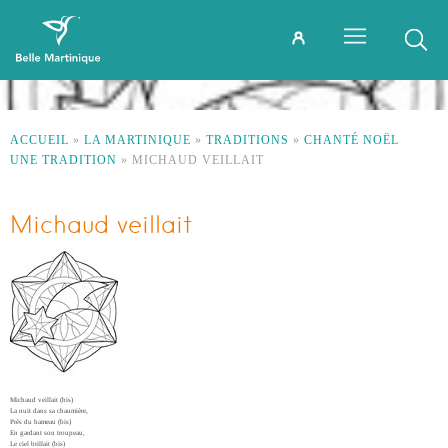
ACCUEIL
»
LA MARTINIQUE
»
TRADITIONS
»
CHANTÉ NOËL
UNE TRADITION
»
MICHAUD VEILLAIT
Michaud veillait
Michaud veillait (bis)
La nuit dans sa chaumière,
Près du hameau (bis)
En gardant son troupeau,
Le ciel brillait (bis)