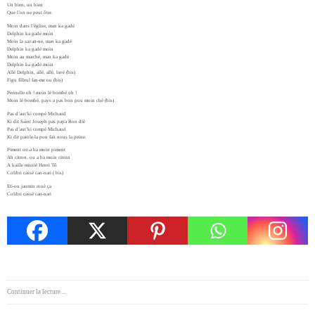
Un bien, un bien
Que l’on ne peut ôter.
Moin dans l’église, man ka gadé
Delphin ka gadé moin
Moin la savan-ne, man ka gadé
Delphin ka gadé moin
Moin au marché, man ka gadé
Delphin ka gadé moin
Allé Delphin, allé, allé, lavé (bis)
Figu filleul fan-me ou (bis)
Perinelle oh ! moin lé bombé oh !
Moin lé bombé, pays a pas bon pou moin chè (bis)
Pas d’aut’ki compè Michaud
Ki dit Saint Joseph pas papa Bon diè
Pas d’aut’ki compè Michaud
Ki dit parole-la pou fait nous la peine.
Piment ou-a ba moin piment
Ah citron, ou a ba moin citron
A kaille missié Henri Tô
Colibri cassé can-nari ( bis)
Eti-ou janmin rouè ça
Colibri cassé can-nari
Continuer la lecture ...