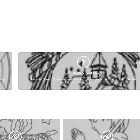
O miracle d’amour
eau,
O miracle d'amour, Mystère impénétrable, Un Dieu naît en ce jour Tout nu, tout misérable,
Tremblant de froid, Sans feu,…