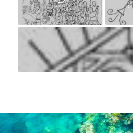
Voisin
Oh 