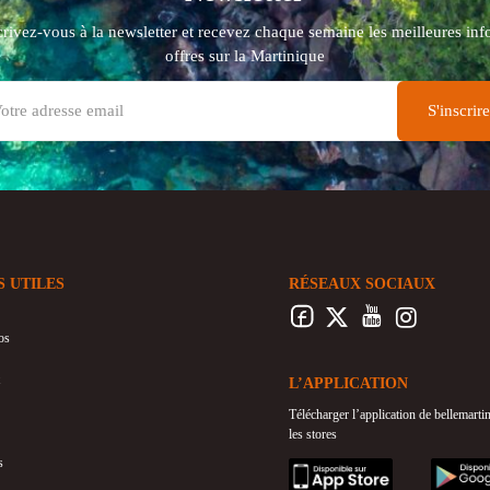
crivez-vous à la newsletter et recevez chaque semaine les meilleures info
offres sur la Martinique
S UTILES
RÉSEAUX SOCIAUX
os
L’APPLICATION
Télécharger l’application de bellemart
les stores
s
appstore
googleplay