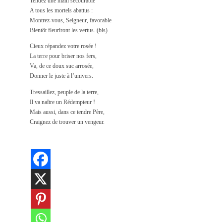
Tendez une main secourable
A tous les mortels abattus :
Montrez-vous, Seigneur, favorable
Bientôt fleuriront les vertus. (bis)
Cieux répandez votre rosée !
La terre pour briser nos fers,
Va, de ce doux suc arrosée,
Donner le juste à l’univers.
Tressaillez, peuple de la terre,
Il va naître un Rédempteur !
Mais aussi, dans ce tendre Père,
Craignez de trouver un vengeur.