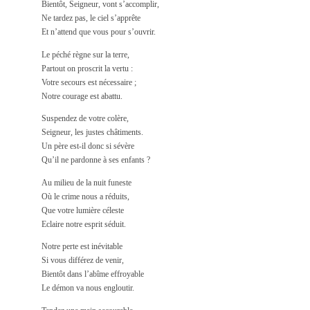
Bientôt, Seigneur, vont s’accomplir,
Ne tardez pas, le ciel s’apprête
Et n’attend que vous pour s’ouvrir.
Le péché règne sur la terre,
Partout on proscrit la vertu :
Votre secours est nécessaire ;
Notre courage est abattu.
Suspendez de votre colère,
Seigneur, les justes châtiments.
Un père est-il donc si sévère
Qu’il ne pardonne à ses enfants ?
Au milieu de la nuit funeste
Où le crime nous a réduits,
Que votre lumière céleste
Eclaire notre esprit séduit.
Notre perte est inévitable
Si vous différez de venir,
Bientôt dans l’abîme effroyable
Le démon va nous engloutir.