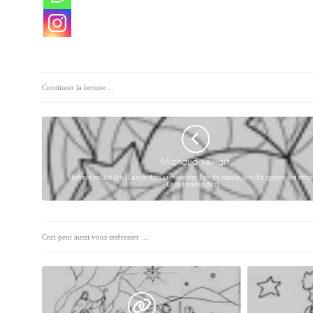
Continuer la lecture ...
Michaud veillait
Michaud veillait (bis) La nuit dans sa chaumière, Près du hameau (bis) En gardant son troup
Le ciel brillait (bis)…
Ceci peut aussi vous intéresser ...