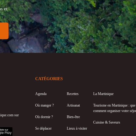
s et
CATÉGORIES
Agenda
Recettes
La Martinique
Où manger ?
Artisanat
Tourisme en Martinique : que f
comment organiser votre séjo
inique.com sur
Où dormir ?
Bien-être
Cuisine & Saveurs
Se déplacer
Lieux à visiter