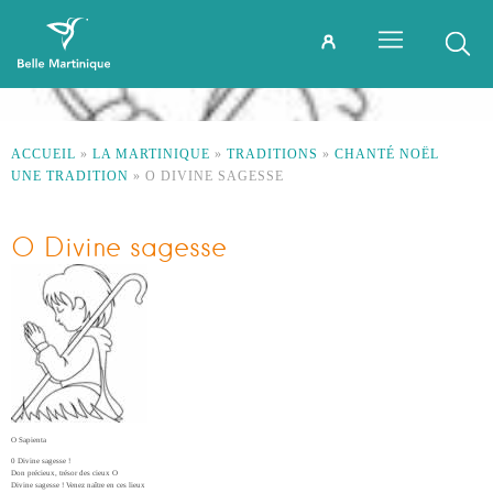
ACCUEIL
»
LA MARTINIQUE
»
TRADITIONS
»
CHANTÉ NOËL
UNE TRADITION
»
O DIVINE SAGESSE
O Divine sagesse
O Sapienta
0 Divine sagesse !
Don précieux, trésor des cieux O
Divine sagesse ! Venez naître en ces lieux