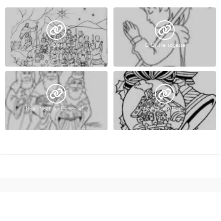
Voisin
O Divine sagesse
Noël, Noël, à l’Emmanuel !
Noël !C’est Noël !