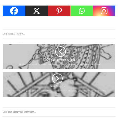
Continuer la lecture ...
Oh ! La bonne nouvelle
Oh ! la bonne nouvelle Qu'on vient nous annoncer ; Une mère est vierge, Un sauveur nous est né. Bon,…
Nos Soupirs
Nos Soupirs Le Dieu que nos soupirs appellent Hélas ne viendra-t-il jamais ! Les siècles qui se renouvellent Accompliront-ils
ses…
Ceci peut aussi vous intéresser ...