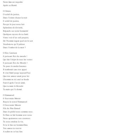
Notre âme est inquiète
Après sa liberté.
O Oriens
O soleil de justice,
Dans l’orient chasse la nuit
0 soleil de justice,
Par qui le jour nous luit
Splendeur de divinité,
Répands sur notre humanité
Quelques rayons de ta clarté.
Viens voir d’un oeil propice,
De l’homme ingrat quel est le sort
Voudrais-tu qu’il périsse
Dans l’ombre de la mort ?
O Rex Gentium
0 puissant Roi du monde !
Qui fait l’objet de tous les voeux
0 puissant Roi du Monde !
Tu peux le rendre heureux
Il tomberait sans ton appui
Il s’est flatté jusqu’aujourd’hui
Que ton amour serait pour lui
L’homme en toi seul se fonde
Faut-il après l’avoir aimé,
Que ta main le féconde
Ta main qui l’a formé.
O Emmanuel
0 Souverain Messie
Reçois le nom d’Emmanuel
O Souverain Messie
Fils du Père Eternel
Dans le péché nous sommes tous
Si Dieu se fait homme avec nous
Nous apaiserons son courroux
Tu nous rendras la vie,
Si tu te fais un homme-Dieu
Ton amour te convie
A naître en ce bas lieu