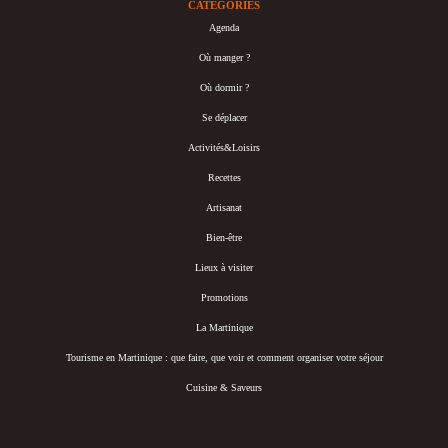
CATÉGORIES
Agenda
Où manger ?
Où dormir ?
Se déplacer
Activités&Loisirs
Recettes
Artisanat
Bien-être
Lieux à visiter
Promotions
La Martinique
Tourisme en Martinique : que faire, que voir et comment organiser votre séjour
Cuisine & Saveurs