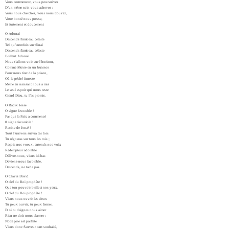
Vous commencez, vous poursuivez
D’un même soin vous achevez ;
Vous nous cherchez, vous nous trouvez,
Votre bonté nous presse,
Et fortement et doucement
O Adonaï
Descends flambeau céleste
Tel qu’autrefois sur Sinaï
Descends flambeau céleste
Brillant Adonaï
Nous t’allons voir sur l’horizon,
Comme Moise en un buisson
Pour nous tirer de la prison,
Où le péché funeste
Même en naissant nous a mis
Le seul espoir qui nous reste
Grand Dieu, tu l’as promis.
O Radix Jesse
O signe favorable !
Par qui la Paix a commencé
0 signe favorable !
Racine de Jessé !
Tout l’univers suivra tes lois
Tu régneras sur tous les rois ;
Reçois nos voeux, entends nos voix
Rédempteur adorable
Délivre-nous, viens ici-bas
Deviens-nous favorable,
Descends, ne tarde pas.
O Clavis David
O clef du Roi prophète !
Que ton pouvoir brille à nos yeux.
O clef du Roi prophète !
Viens nous ouvrir les cieux
Tu peux ouvrir, tu peux fermer,
Et si tu daignes nous aimer
Rien ne doit nous alarmer ;
Notre joie est parfaite
Viens donc Sauveur tant souhaité,