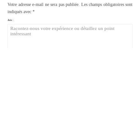
Votre adresse e-mail ne sera pas publiée.
Les champs obligatoires sont
indiqués avec
*
Avis :
Nom
*
E-mail
*
Site web
Saisissez votre réponse en chiffres
*
9
−
=
5