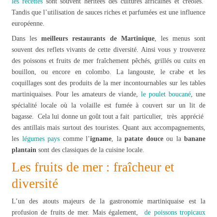
les recettes
sont souvent héritées des cultures africaines et créoles.
Tandis que l’utilisation de sauces riches et parfumées est une influence
européenne.
Dans les
meilleurs restaurants de Martinique
, les menus sont
souvent des reflets vivants de cette diversité. Ainsi vous y trouverez
des poissons et fruits de mer fraîchement pêchés, grillés ou cuits en
bouillon, ou encore en colombo. La langouste, le crabe et les
coquillages sont des produits de la mer incontournables sur les tables
martiniquaises. Pour les amateurs de viande,
le poulet boucané
, une
spécialité locale où la volaille est fumée à couvert sur un lit de
bagasse. Cela lui donne un goût tout a fait particulier, très apprécié
des antillais mais surtout des touristes. Quant aux accompagnements,
les
légumes pays
comme l’
igname
, la
patate douce
ou la
banane
plantain
sont des classiques de la cuisine locale.
Les fruits de mer : fraîcheur et
diversité
L’un des atouts majeurs de la gastronomie martiniquaise est la
profusion de fruits de mer. Mais également,
de poissons tropicaux