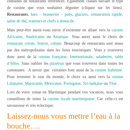
centaines de restaurants référencés. Également classés suivant le type
de cuisine que vous souhaitez déguster (cliquez sur les liens).
Restaurants
,
bars – brasseries – pubs
,
glaciers
,
restauration rapide
,
salon de thé
,
traiteurs et chefs à domicile
.
Mais peut-être aurez-vous envie d’exotisme en allant vers la
cuisine
Africaine
,
Américaine
ou
Asiatique
. Vous aurez aussi le choix de
restaurant créole
,
bistrot
,
cubain
. Beaucoup de restaurants sont tenus
par des métropolitains dans les lieux touristiques. Vous y trouverez
donc aussi de la
cuisine française
,
Internationale
,
saladeries
,
table
d’hôtes
. Sans oublier les
pizzérias
que vous trouverez dans toutes les
communes. A savoir que certaines font aussi de la
cuisine Italienne
.
Pour terminer le tour du monde, le choix va aussi vers la
cuisine
Libanaise
,
Marocaine
,
Mexicaine
,
Portugaise
,
Sri-lankaise
ou
Thaï
.
Lors de votre venue en Martinique pendant vos vacances, nous vous
conseillons de tester la
cuisine locale martiniquaise
. Car celle-ci est
savoureuse et très éclectique.
Laissez-nous vous mettre l’eau à la
bouche….