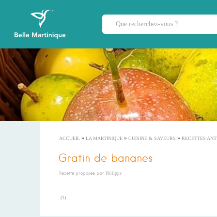
»
»
»
ACCUEIL
LA MARTINIQUE
CUISINE & SAVEURS
RECETTES ANT
Gratin de bananes
Recette proposée par
Philippe
(
1
)