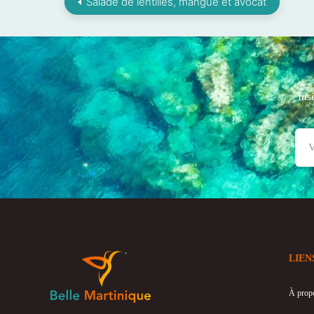
Salade de lentilles, mangue et avocat
Ins
LIEN
À prop