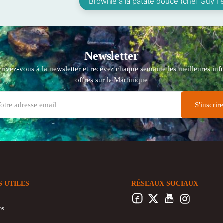
Brownie à la patate douce (chef Guy F
Newsletter
crivez-vous à la newsletter et recevez chaque semaine les meilleures info
offres sur la Martinique
S UTILES
RÉSEAUX SOCIAUX
os