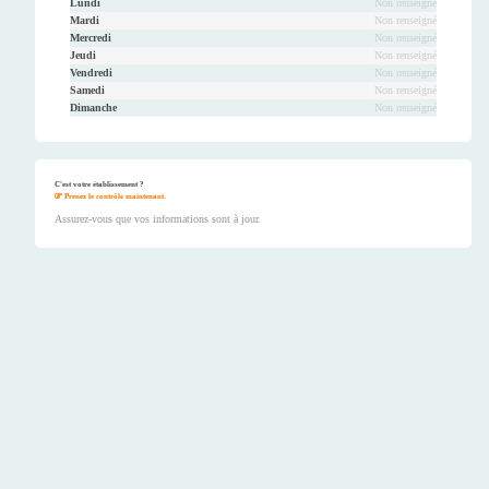
Lundi
Non renseigné
Mardi
Non renseigné
Mercredi
Non renseigné
Jeudi
Non renseigné
Vendredi
Non renseigné
Samedi
Non renseigné
Dimanche
Non renseigné
C'est votre établissement ?
Prenez le contrôle maintenant.
Assurez-vous que vos informations sont à jour.