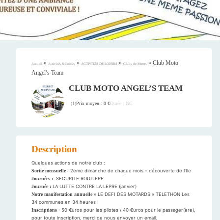
»
»
»
»
Club Moto
Accueil
Activités & Loisirs
ACTIVITÉS DE LOISIRS
Clubs de Motos
Angel’s Team
CLUB MOTO ANGEL’S TEAM
Prix moyen : 0 €
Durée : NC
(
1
)
Description
Quelques actions de notre club :
Sortie mensuelle
: 2eme dimanche de chaque mois – découverte de l’Ile
Journées :
SECURITE ROUTIERE
Journée :
LA LUTTE CONTRE LA LEPRE (janvier)
Notre manifestation annuelle
« LE DEFI DES MOTARDS » TELETHON Les
34 communes en 34 heures
Inscriptions
: 50 €uros pour les pilotes / 40 €uros pour le passager(ère),
pour toute inscription, merci de nous envoyer un email.