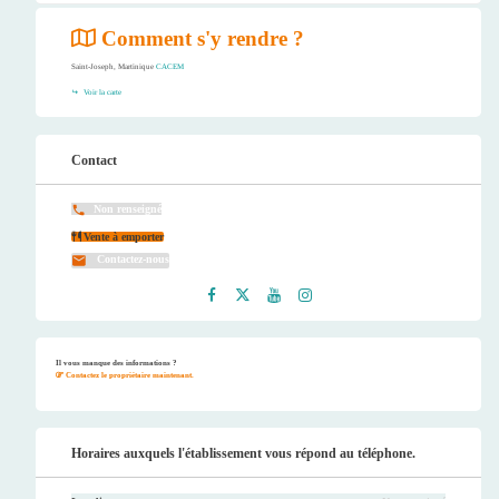
Comment s'y rendre ?
Saint-Joseph, Martinique
CACEM
Voir la carte
Contact
Non renseigné
Vente à emporter
Contactez-nous
Faceb
Twitt
Youtu
Instag
ook
er
be
ram
Il vous manque des informations ?
Contactez le propriétaire maintenant.
Horaires auxquels l'établissement vous répond au téléphone.