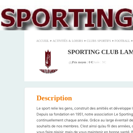
»
»
»
ACCUEIL
ACTIVITÉS & LOISIRS
CLUBS SPORTIFS
FOOTBALL
SPORTING CLUB LA
Prix moyen : 0 €
Durée : NC
(
1
)
Description
Le sport relie les gens, construit des amitiés et développe l
Depuis sa fondation en 1951, notre association Le Sportin
continuellement chaque année. Grâce au large éventail de 
souhaits de nos membres. C’est ainsi qu’au fil des années,
vous faire plaisir, mais de vous maintenir en bonne santé