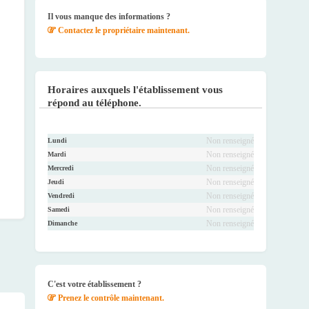
ook
r
be
ram
Il vous manque des informations ?
Contactez le propriétaire maintenant.
Horaires auxquels l'établissement vous
répond au téléphone.
Non renseigné
Lundi
Non renseigné
Mardi
Non renseigné
Mercredi
Non renseigné
Jeudi
Non renseigné
Vendredi
Non renseigné
Samedi
Non renseigné
Dimanche
C'est votre établissement ?
Prenez le contrôle maintenant.