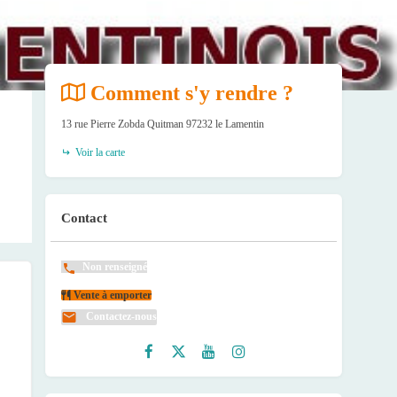
Comment s'y rendre ?
13 rue Pierre Zobda Quitman 97232 le Lamentin
Voir la carte
Contact
Non renseigné
Vente à emporter
Contactez-nous
Faceb
Twitte
Youtu
Instag