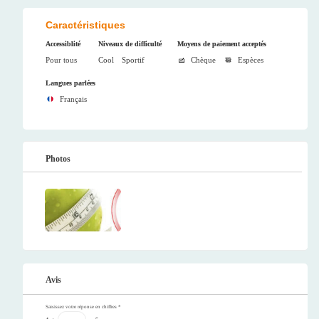
Caractéristiques
Accessiblité
Niveaux de difficulté
Moyens de paiement acceptés
Pour tous
Cool
Sportif
Chèque
Espèces
Langues parlées
Français
Photos
Avis
Saisissez votre réponse en chiffres
*