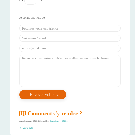
4
+
=
5
Comment s'y rendre ?
Anse Madame, 97233 Schoelcher
Schoelcher – 97233
Voir la carte