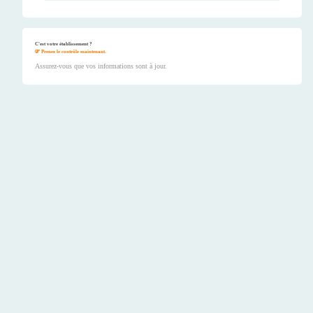
C'est votre établissement ?
Prenez le contrôle maintenant.
Assurez-vous que vos informations sont à jour.