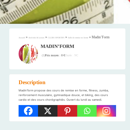
»
»
»
»
Madin’Form
Accueil
Activités & Loisirs
CLUBS SPORTIFS
Salle de remise en forme
MADIN’FORM
Prix moyen : 0 €
Durée : NC
(
1
)
Description
Madin’form propose des cours de remise en forme, fitness, zumba,
renforcement musculaire, gymnastique douce, et biking, des cours
cardio et des cours chorégraphiés. Ouvert du lundi au samedi.