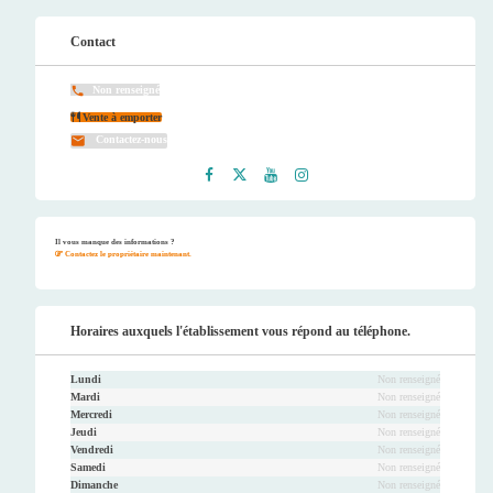
Contact
Non renseigné
Vente à emporter
Contactez-nous
Faceb
Twitt
Youtu
Instag
ook
er
be
ram
Il vous manque des informations ?
Contactez le propriétaire maintenant.
Horaires auxquels l'établissement vous répond au téléphone.
Lundi
Non renseigné
Mardi
Non renseigné
Mercredi
Non renseigné
Jeudi
Non renseigné
Vendredi
Non renseigné
Samedi
Non renseigné
Dimanche
Non renseigné