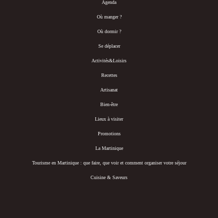
Agenda
Où manger ?
Où dormir ?
Se déplacer
Activités&Loisirs
Recettes
Artisanat
Bien-être
Lieux à visiter
Promotions
La Martinique
Tourisme en Martinique : que faire, que voir et comment organiser votre séjour
Cuisine & Saveurs