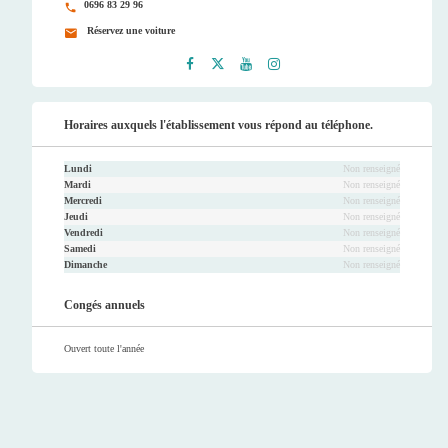
0696 83 29 96
Réservez une voiture
Faceb
Twitt
Youtu
Instag
ook
er
be
ram
Horaires auxquels l'établissement vous répond au téléphone.
Lundi
Non renseigné
Mardi
Non renseigné
Mercredi
Non renseigné
Jeudi
Non renseigné
Vendredi
Non renseigné
Samedi
Non renseigné
Dimanche
Non renseigné
Congés annuels
Ouvert toute l'année