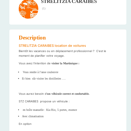
STRELITZIA CARAIBES
(
1
)
Description
STRELITZIA CARAIBES location de voitures
Bientôt les vacances ou en déplacement professionnel ? C‘est le
moment de planifier votre voyage.
Vous avez l’intention de
visiter la Martinique :
Vous rendre à l’anse couleuvre
Et bien sûr visiter les distilleries ….
Vous aurez besoin d’
un véhicule correct et confortable.
STZ CARAIBES propose un véhicule :
en boîte manuelle : Kia Rio, 5 portes, essence
Avec climatisation
En option