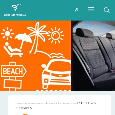
»
»
»
»
STRELITZIA
Accueil
Le Tourisme en Martinique
Se déplacer
Location de voitures
CARAIBES