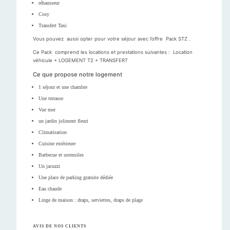
réhausseur
Cosy
Transfert Taxi
Vous pouvez aussi opter pour votre séjour avec l’offre Pack STZ .
Ce Pack comprend les locations et prestations suivantes : Location
véhicule + LOGEMENT T2 + TRANSFERT
Ce que propose notre logement
1 séjour et une chambre
Une terrasse
Vue mer
un jardin joliment fleuri
Climatisation
Cuisine extérieure
Barbecue et ustensiles
Un jacuzzi
Une place de parking gratuite dédiée
Eau chaude
Linge de maison : draps, serviettes, draps de plage
AVIS DE NOS CLIENTS