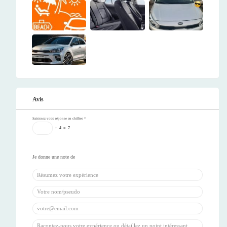
Avis
Saisissez votre réponse en chiffres
*
+
4
=
7