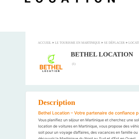
»
»
»
ACCUEIL
LE TOURISME EN MARTINIQUE
SE DÉPLACER
LOCAT
BETHEL LOCATION
(
1
)
Description
Bethel Location – Votre partenaire de confiance p
Vous planifiez un séjour en Martinique et cherchez une sol
location de voitures en Martinique, vous propose des véh
soit pour un voyage d’affaires, des vacances en famille o
découvrir la Martinique du Nord au Sud et d’Est en Ouest.