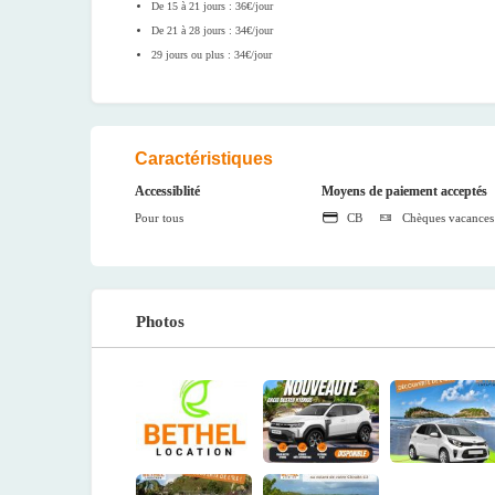
De 15 à 21 jours : 36€/jour
De 21 à 28 jours : 34€/jour
29 jours ou plus : 34€/jour
Caractéristiques
Accessiblité
Moyens de paiement acceptés
Pour tous
CB
Chèques vacances
Photos