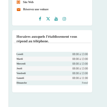
Site Web
Réservez une voiture
Faceb
Twitte
Youtu
Instag
ook
r
be
ram
Horaires auxquels l'établissement vous
répond au téléphone.
08:00 à 13:00
Lundi
08:00 à 13:00
Mardi
08:00 à 13:00
Mercredi
08:00 à 13:00
Jeudi
08:00 à 13:00
Vendredi
08:00 à 11:00
Samedi
Dimanche
Fermé