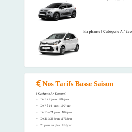
[ Catégorie A / Ess
kia picanto
Nos Tarifs Basse Saison
[ Catégorie A / Essence ]
De 1 à 7 jours :20€/jour
De 7 à 14 jours :19€/jour
De 15 à 21 jours :18€/jour
De 21 à 28 jours :17€/jour
29 jours ou plus :17€/jour