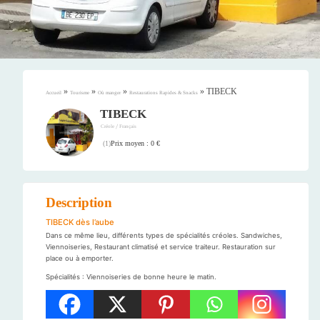
»
»
»
»
TIBECK
Accueil
Tourisme
Où manger
Restaurations Rapides & Snacks
TIBECK
/
Créole
Français
Prix moyen : 0 €
(
1
)
Description
TIBECK dès l’aube
Dans ce même lieu, différents types de spécialités créoles. Sandwiches,
Viennoiseries, Restaurant climatisé et service traiteur. Restauration sur
place ou à emporter.
Spécialités : Viennoiseries de bonne heure le matin.