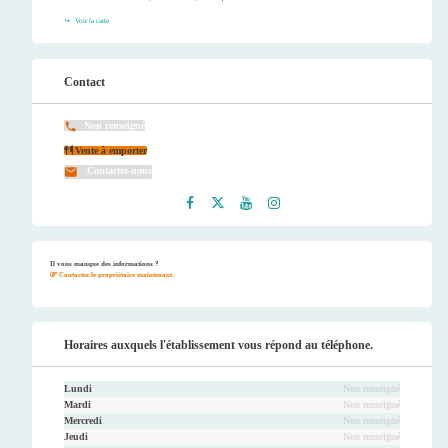
Voir la carte
Contact
Non renseigné
Vente à emporter
Contactez-nous
Faceb
Twitt
Youtu
Instag
ook
er
be
ram
Il vous manque des informations ?
Contactez le propriétaire maintenant.
Horaires auxquels l'établissement vous répond au téléphone.
Lundi
Non renseigné
Mardi
Non renseigné
Mercredi
Non renseigné
Jeudi
Non renseigné