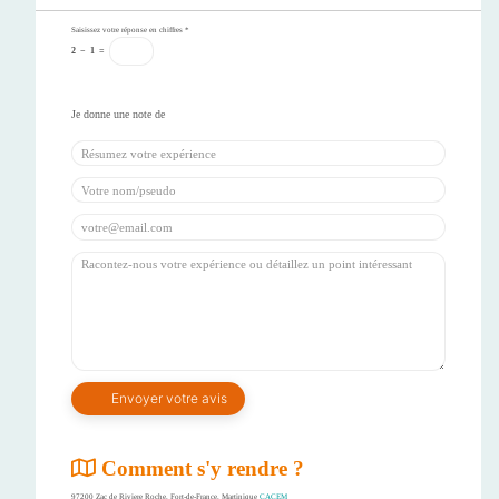
Saisissez votre réponse en chiffres
*
2
−
1
=
Comment s'y rendre ?
97200 Zac de Riviere Roche, Fort-de-France, Martinique
CACEM