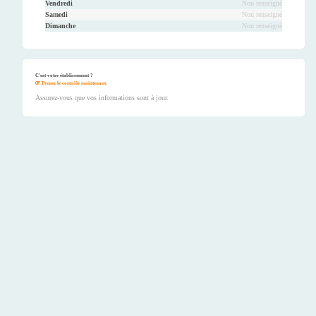
Vendredi
Non renseigné
Samedi
Non renseigné
Dimanche
Non renseigné
C'est votre établissement ?
Prenez le contrôle maintenant.
Assurez-vous que vos informations sont à jour.