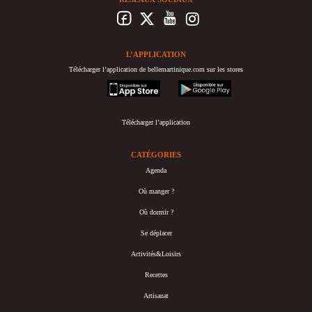
L’APPLICATION
Télécharger l’application de bellemartinique.com sur les stores
appstore
googleplay
Télécharger l’application
CATÉGORIES
Agenda
Où manger ?
Où dormir ?
Se déplacer
Activités&Loisirs
Recettes
Artisanat