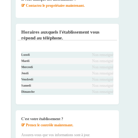
Contactez le propriétaire maintenant.
Horaires auxquels l'établissement vous
répond au téléphone.
Non renseigné
Lundi
Non renseigné
Mardi
Non renseigné
Mercredi
Non renseigné
Jeudi
Non renseigné
Vendredi
Non renseigné
Samedi
Non renseigné
Dimanche
C'est votre établissement ?
Prenez le contrôle maintenant.
Assurez-vous que vos informations sont à jour.