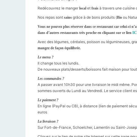
Redécouvrez le manger
et
à travers une cuisine
local
frais
Nos repas sont
grâce à de bons produits (
ou Natur
sains
Bio
Vous ne pouvez plus réserver dans ce restaurant car celui-ci n
dans d’autres restaurants très proche en cliquant sur ce lien
IC
Avec des légumes, céréales, poisson ou légumineuses, gra
mangez de façon équilibrée.
Le menu ?
Il change tous les lundis.
De nouveaux plats/desserts/boissons fait maison pour tout
Les commandes ?
A passer avant 10h30 pour une livraison le midi même. Poss
sommes ouverts du Lundi au Vendredi. Le service client est
Le paiement ?
En ligne (PayPal ou CB), à distance (lien de paiement sécuri
euros
La livraison ?
Sur Fort-de-France, Schoelcher, Lamentin ou Saint-Josep
Cliquez sur le lien de notre site Internet sur cette page 