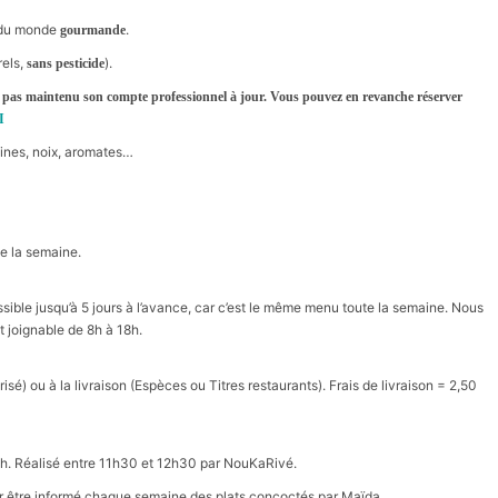
 du monde
.
gourmande
els,
).
sans pesticide
’a pas maintenu son compte professionnel à jour. Vous pouvez en revanche réserver
I
ines, noix, aromates…
e la semaine.
ible jusqu’à 5 jours à l’avance, car c’est le même menu toute la semaine. Nous
 joignable de 8h à 18h.
sé) ou à la livraison (Espèces ou Titres restaurants). Frais de livraison = 2,50
h. Réalisé entre 11h30 et 12h30 par NouKaRivé.
pour être informé chaque semaine des plats concoctés par Maïda.