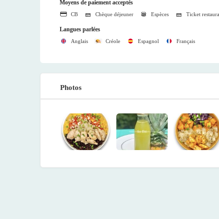
Moyens de paiement acceptés
CB
Chèque déjeuner
Espèces
Ticket restaur
Langues parlées
Anglais
Créole
Espagnol
Français
Photos