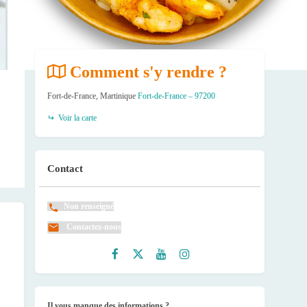
Comment s'y rendre ?
Fort-de-France, Martinique
Fort-de-France – 97200
Voir la carte
Contact
Non renseigné
Contactez-nous
Faceb
Twitte
Youtu
Instag
ook
r
be
ram
Il vous manque des informations ?