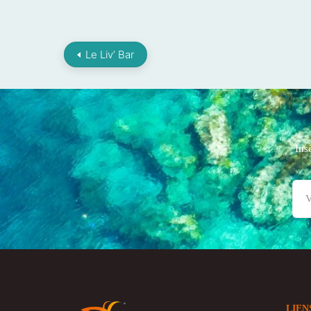
Le Liv’ Bar
Ins
LIEN