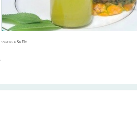
»
So Elsi
& SNACKS
en