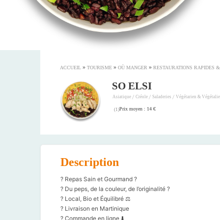
»
»
»
ACCUEIL
TOURISME
OÙ MANGER
RESTAURATIONS RAPIDES 
SO ELSI
/
/
/
Asiatique
Créole
Saladeries
Végétarien & Végétali
Prix moyen : 14 €
(
1
)
Description
? Repas Sain et Gourmand ?
? Du peps, de la couleur, de l’originalité ?
? Local, Bio et Équilibré ⚖️
? Livraison en Martinique
? Commande en ligne ⬇️