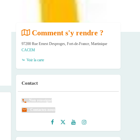
Comment s'y rendre ?
97200 Rue Ernest Desproges, Fort-de-France, Martinique
CACEM
Voir la carte
Contact
Non renseigné
Contactez-nous
Faceb
Twitte
Youtu
Instag