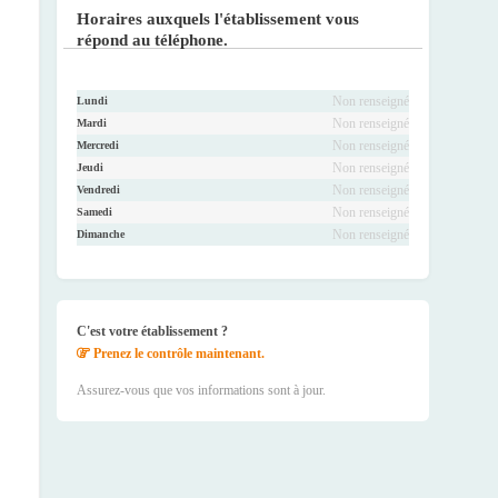
ook
r
be
ram
Horaires auxquels l'établissement vous
répond au téléphone.
Non renseigné
Lundi
Non renseigné
Mardi
Non renseigné
Mercredi
Non renseigné
Jeudi
Non renseigné
Vendredi
Non renseigné
Samedi
Non renseigné
Dimanche
C'est votre établissement ?
Prenez le contrôle maintenant.
Assurez-vous que vos informations sont à jour.