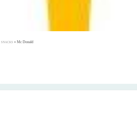
»
Mc Donald
& SNACKS