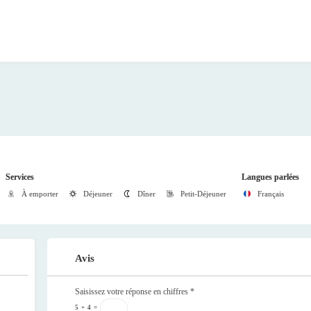
Services
Langues parlées
À emporter
Déjeuner
Dîner
Petit-Déjeuner
Français
Avis
Saisissez votre réponse en chiffres
*
5
+
4
=