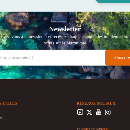
Newsletter
crivez-vous à la newsletter et recevez chaque semaine les meilleures info
offres sur la Martinique
S UTILES
RÉSEAUX SOCIAUX
os
L’APPLICATION