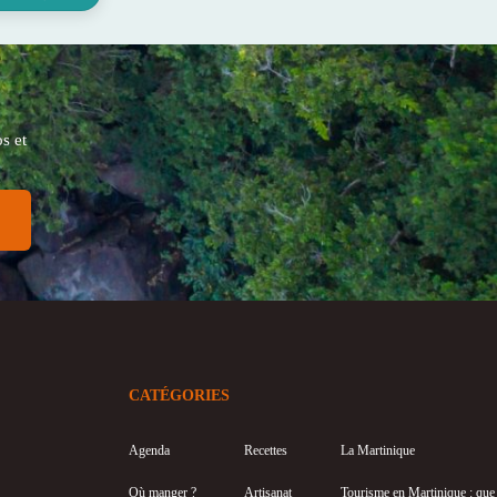
s et
CATÉGORIES
Agenda
Recettes
La Martinique
Où manger ?
Artisanat
Tourisme en Martinique : que f