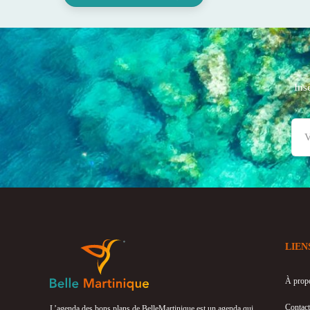
Ins
LIEN
À prop
Contact
L’agenda des bons plans de BelleMartinique est un agenda qui