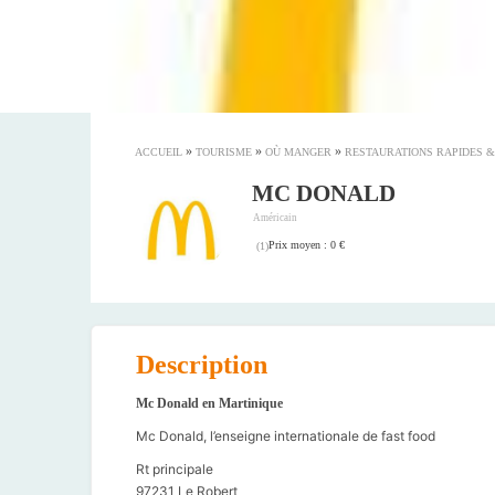
»
»
»
ACCUEIL
TOURISME
OÙ MANGER
RESTAURATIONS RAPIDES 
MC DONALD
Américain
Prix moyen : 0 €
(
1
)
Description
Mc Donald en Martinique
Mc Donald, l’enseigne internationale de fast food
Rt principale
97231 Le Robert