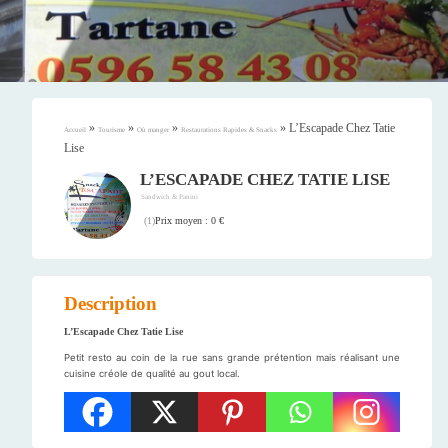
»
»
»
»
L’Escapade Chez Tatie
Accueil
Tourisme
Où manger
Restaurations Rapides & Snacks
Lise
L’ESCAPADE CHEZ TATIE LISE
Sandwich & Panini
Prix moyen : 0 €
(
1
)
Description
L’Escapade Chez Tatie Lise
Petit resto au coin de la rue sans grande prétention mais réalisant une
cuisine créole de qualité au gout local.