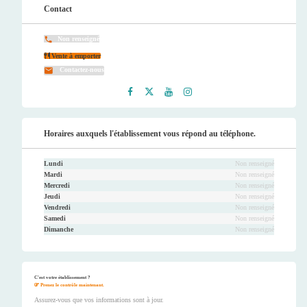
Contact
Non renseigné
Vente à emporter
Contactez-nous
Faceb
Twitt
Youtu
Instag
ook
er
be
ram
Horaires auxquels l'établissement vous répond au téléphone.
Lundi
Non renseigné
Mardi
Non renseigné
Mercredi
Non renseigné
Jeudi
Non renseigné
Vendredi
Non renseigné
Samedi
Non renseigné
Dimanche
Non renseigné
C'est votre établissement ?
Prenez le contrôle maintenant.
Assurez-vous que vos informations sont à jour.