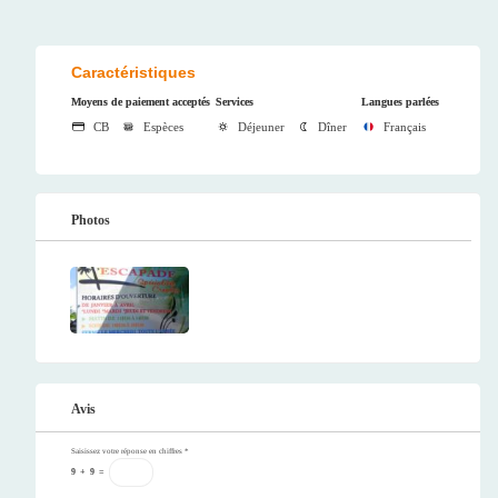
Caractéristiques
Moyens de paiement acceptés
Services
Langues parlées
CB
Espèces
Déjeuner
Dîner
Français
Photos
Avis
Saisissez votre réponse en chiffres
*
9
+
9
=