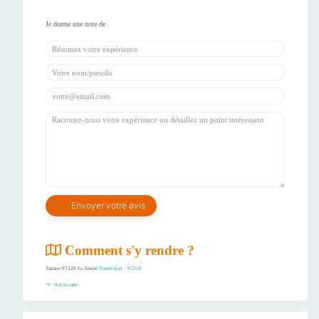
Comment s'y rendre ?
Tartane 97220 La Trinité
Trinité (La) – 97220
Voir la carte