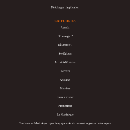
Télécharger l’application
CATÉGORIES
Agenda
Où manger ?
Où dormir ?
Se déplacer
Activités&Loisirs
Recettes
Artisanat
Bien-être
Lieux à visiter
Promotions
La Martinique
Tourisme en Martinique : que faire, que voir et comment organiser votre séjour