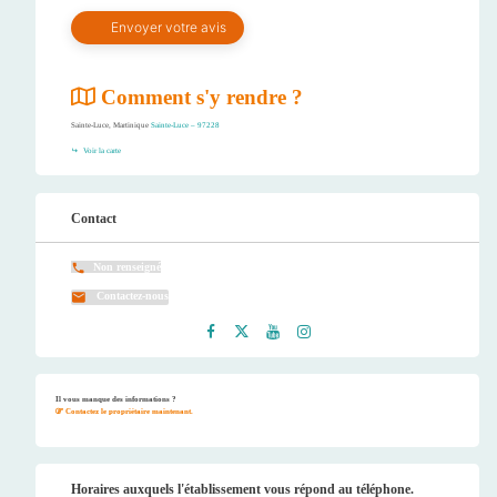
Comment s'y rendre ?
Sainte-Luce, Martinique
Sainte-Luce – 97228
Voir la carte
Contact
Non renseigné
Contactez-nous
Faceb
Twitt
Youtu
Instag
ook
er
be
ram
Il vous manque des informations ?
Contactez le propriétaire maintenant.
Horaires auxquels l'établissement vous répond au téléphone.