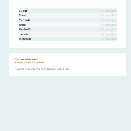
Lundi
Non renseigné
Mardi
Non renseigné
Mercredi
Non renseigné
Jeudi
Non renseigné
Vendredi
Non renseigné
Samedi
Non renseigné
Dimanche
Non renseigné
C'est votre établissement ?
Prenez le contrôle maintenant.
Assurez-vous que vos informations sont à jour.