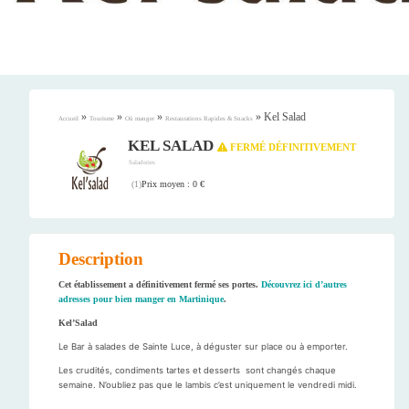
»
»
»
»
Kel Salad
Accueil
Tourisme
Où manger
Restaurations Rapides & Snacks
KEL SALAD
FERMÉ DÉFINITIVEMENT
Saladeries
Prix moyen : 0 €
(
1
)
Description
Cet établissement a définitivement fermé ses portes.
Découvrez ici d’autres
adresses pour bien manger en Martinique
.
Kel’Salad
Le Bar à salades de Sainte Luce, à déguster sur place ou à emporter.
Les crudités, condiments tartes et desserts sont changés chaque
semaine. N’oubliez pas que le lambis c’est uniquement le vendredi midi.