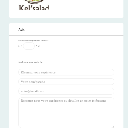
Avis
Saisissez votre réponse en chiffres
*
1
+
=
3