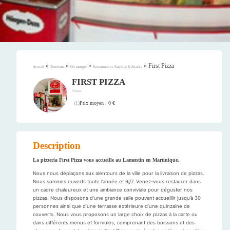
»
»
»
»
First Pizza
Accueil
Tourisme
Où manger
Restaurations Rapides & Snacks
FIRST PIZZA
Pizzas
Prix moyen : 0 €
(
1
)
Description
La pizzeria First Pizza vous accueille au Lamentin en Martinique.
Nous nous déplaçons aux alentours de la ville pour la livraison de pizzas.
Nous sommes ouverts toute l’année et 6j/7. Venez-vous restaurer dans
un cadre chaleureux et une ambiance conviviale pour déguster nos
pizzas. Nous disposons d’une grande salle pouvant accueillir jusqu’à 30
personnes ainsi que d’une terrasse extérieure d’une quinzaine de
couverts. Nous vous proposons un large choix de pizzas à la carte ou
dans différents menus et formules, comprenant des boissons et des