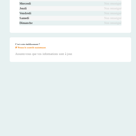
Mercredi
Non renseigné
Jeudi
Non renseigné
Vendredi
Non renseigné
Samedi
Non renseigné
Dimanche
Non renseigné
C'est votre établissement ?
Prenez le contrôle maintenant.
Assurez-vous que vos informations sont à jour.