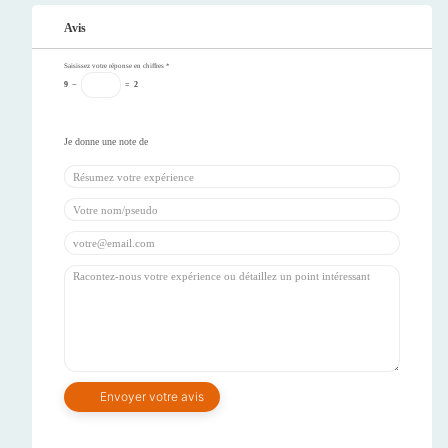
Avis
Saisissez votre réponse en chiffres
*
9
−
=
2