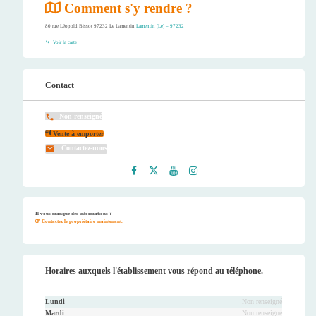
Comment s'y rendre ?
80 rue Léopold Bissot 97232 Le Lamentin
Lamentin (Le) – 97232
Voir la carte
Contact
Non renseigné
Vente à emporter
Contactez-nous
Faceb
Twitt
Youtu
Instag
ook
er
be
ram
Il vous manque des informations ?
Contactez le propriétaire maintenant.
Horaires auxquels l'établissement vous répond au téléphone.
Lundi
Non renseigné
Mardi
Non renseigné