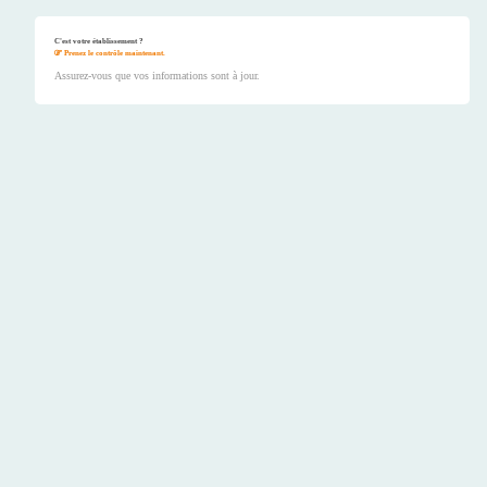
C'est votre établissement ?
Prenez le contrôle maintenant.
Assurez-vous que vos informations sont à jour.