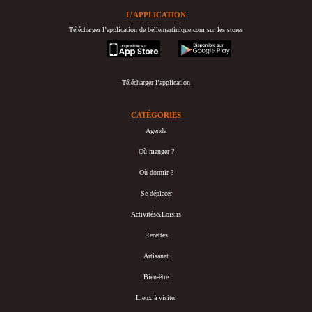
L’APPLICATION
Télécharger l’application de bellemartinique.com sur les stores
appstore
googleplay
Télécharger l’application
CATÉGORIES
Agenda
Où manger ?
Où dormir ?
Se déplacer
Activités&Loisirs
Recettes
Artisanat
Bien-être
Lieux à visiter