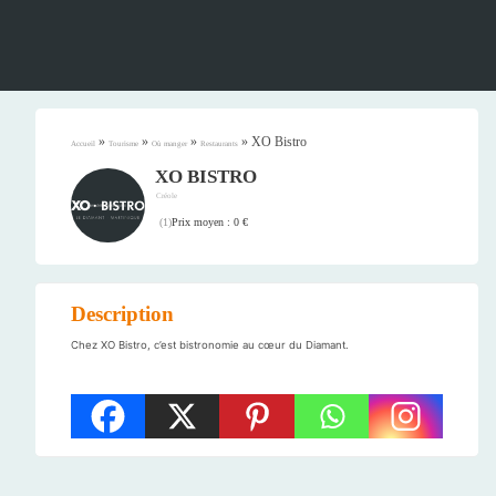
»
»
»
»
XO Bistro
Accueil
Tourisme
Où manger
Restaurants
XO BISTRO
Créole
Prix moyen : 0 €
(
1
)
Description
Chez XO Bistro, c’est bistronomie au cœur du Diamant.