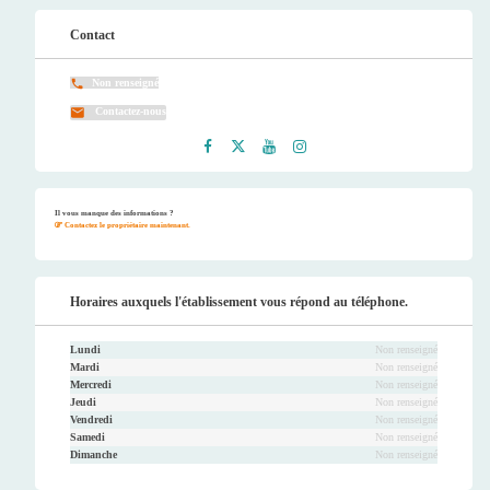
Contact
Non renseigné
Contactez-nous
Faceb
Twitt
Youtu
Instag
ook
er
be
ram
Il vous manque des informations ?
Contactez le propriétaire maintenant.
Horaires auxquels l'établissement vous répond au téléphone.
Lundi
Non renseigné
Mardi
Non renseigné
Mercredi
Non renseigné
Jeudi
Non renseigné
Vendredi
Non renseigné
Samedi
Non renseigné
Dimanche
Non renseigné