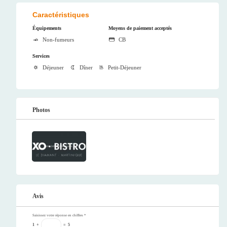
Caractéristiques
Équipements
Moyens de paiement acceptés
Non-fumeurs
CB
Services
Déjeuner
Dîner
Petit-Déjeuner
Photos
Avis
Saisissez votre réponse en chiffres
*
1
+
=
5