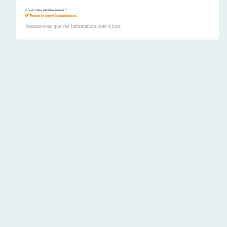
C'est votre établissement ?
Prenez le contrôle maintenant.
Assurez-vous que vos informations sont à jour.