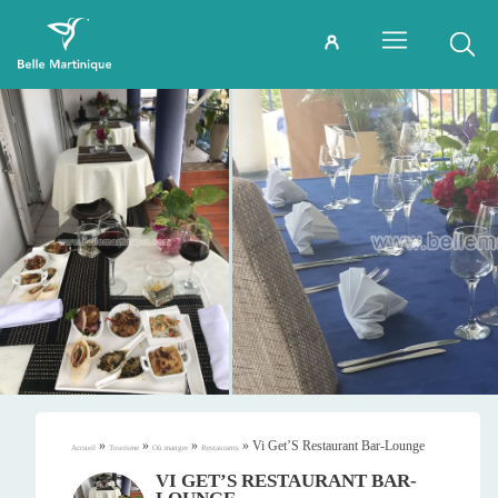
»
»
»
»
Vi Get’S Restaurant Bar-Lounge
Accueil
Tourisme
Où manger
Restaurants
VI GET’S RESTAURANT BAR-