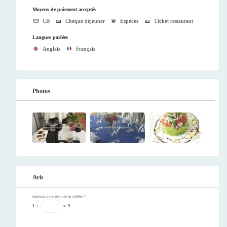
Moyens de paiement acceptés
CB
Chèque déjeuner
Espèces
Ticket restaurant
Langues parlées
Anglais
Français
Photos
Avis
Saisissez votre réponse en chiffres
*
1
+
=
5