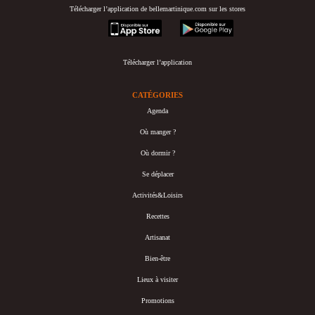
Télécharger l’application de bellemartinique.com sur les stores
appstore
googleplay
Télécharger l’application
CATÉGORIES
Agenda
Où manger ?
Où dormir ?
Se déplacer
Activités&Loisirs
Recettes
Artisanat
Bien-être
Lieux à visiter
Promotions