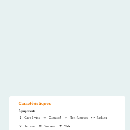
Caractéristiques
Équipements
Cave à vins
Climatisé
Non-fumeurs
Parking
Terrasse
Vue mer
Wifi