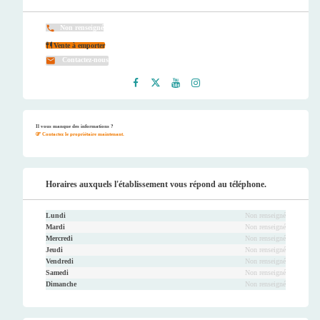
Non renseigné
Vente à emporter
Contactez-nous
Faceb
Twitt
Youtu
Instag
ook
er
be
ram
Il vous manque des informations ?
Contactez le propriétaire maintenant.
Horaires auxquels l'établissement vous répond au téléphone.
Lundi
Non renseigné
Mardi
Non renseigné
Mercredi
Non renseigné
Jeudi
Non renseigné
Vendredi
Non renseigné
Samedi
Non renseigné
Dimanche
Non renseigné