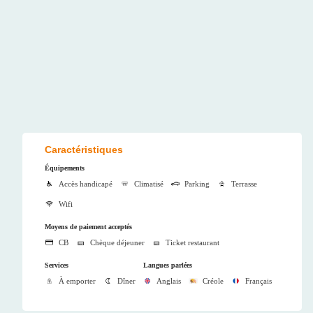
Caractéristiques
Équipements
Accès handicapé
Climatisé
Parking
Terrasse
Wifi
Moyens de paiement acceptés
CB
Chèque déjeuner
Ticket restaurant
Services
Langues parlées
À emporter
Dîner
Anglais
Créole
Français