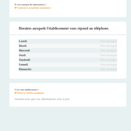
ook
er
be
ram
Il vous manque des informations ?
Contactez le propriétaire maintenant.
Horaires auxquels l'établissement vous répond au téléphone.
Lundi
Non renseigné
Mardi
Non renseigné
Mercredi
Non renseigné
Jeudi
Non renseigné
Vendredi
Non renseigné
Samedi
Non renseigné
Dimanche
Non renseigné
C'est votre établissement ?
Prenez le contrôle maintenant.
Assurez-vous que vos informations sont à jour.