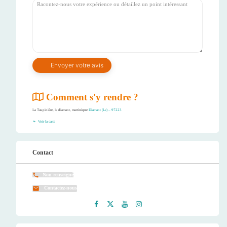
Comment s'y rendre ?
La Taupinière, le diamant, martinique
Diamant (Le) – 97223
Voir la carte
Contact
Non renseigné
Contactez-nous
Faceb
Twitt
Youtu
Instag