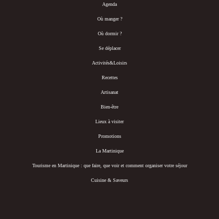
Agenda
Où manger ?
Où dormir ?
Se déplacer
Activités&Loisirs
Recettes
Artisanat
Bien-être
Lieux à visiter
Promotions
La Martinique
Tourisme en Martinique : que faire, que voir et comment organiser votre séjour
Cuisine & Saveurs