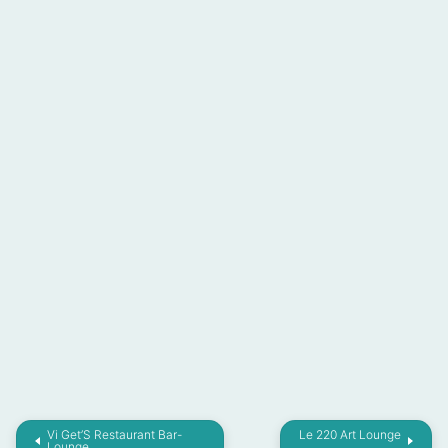
Vi Get’S Restaurant Bar-
Le 220 Art Lounge
Lounge