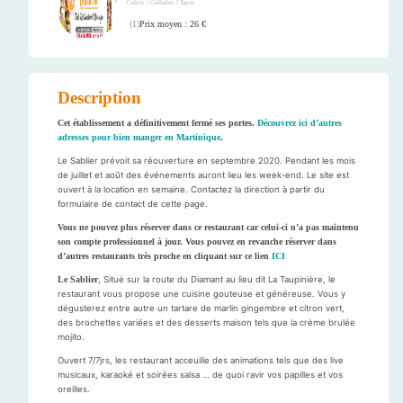
/
/
Créole
Grillades
Tapas
Prix moyen : 26 €
(
1
)
Description
Cet établissement a définitivement fermé ses portes.
Découvrez ici d’autres
adresses pour bien manger en Martinique
.
Le Sablier prévoit sa réouverture en septembre 2020. Pendant les mois
de juillet et août des événements auront lieu les week-end. Le site est
ouvert à la location en semaine. Contactez la direction à partir du
formulaire de contact de cette page.
Vous ne pouvez plus réserver dans ce restaurant car celui-ci n’a pas maintenu
son compte professionnel à jour. Vous pouvez en revanche réserver dans
d’autres restaurants très proche en cliquant sur ce lien
ICI
Le Sablier
, Situé sur la route du Diamant au lieu dit La Taupinière, le
restaurant vous propose une cuisine gouteuse et généreuse. Vous y
dégusterez entre autre un tartare de marlin gingembre et citron vert,
des brochettes variées et des desserts maison tels que la crème brulée
mojito.
Ouvert 7/7jrs, les restaurant acceuille des animations tels que des live
musicaux, karaoké et soirées salsa … de quoi ravir vos papilles et vos
oreilles.