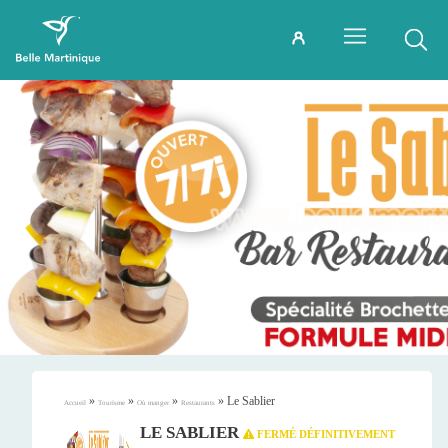
»
»
»
»
Le Sablier
Accueil
Tourisme
Où manger
Restaurants
LE SABLIER
FERMÉ DÉFINITIVEMENT