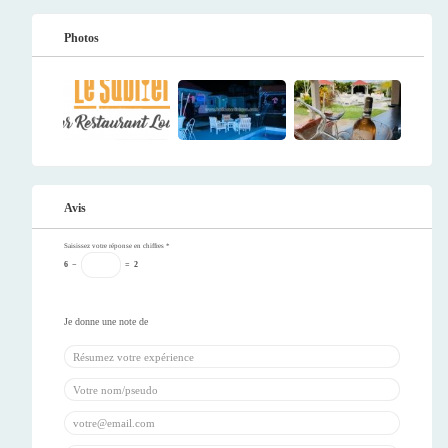
Photos
Avis
Saisissez votre réponse en chiffres
*
6
−
=
2