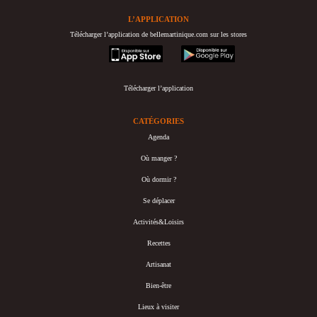
L’APPLICATION
Télécharger l’application de bellemartinique.com sur les stores
appstore
googleplay
Télécharger l’application
CATÉGORIES
Agenda
Où manger ?
Où dormir ?
Se déplacer
Activités&Loisirs
Recettes
Artisanat
Bien-être
Lieux à visiter