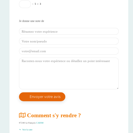
−
5
=
3
Comment s'y rendre ?
97240 Le François
CAESM
Voir la carte