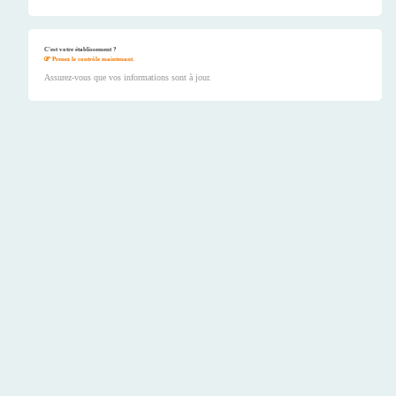
C'est votre établissement ?
Prenez le contrôle maintenant.
Assurez-vous que vos informations sont à jour.