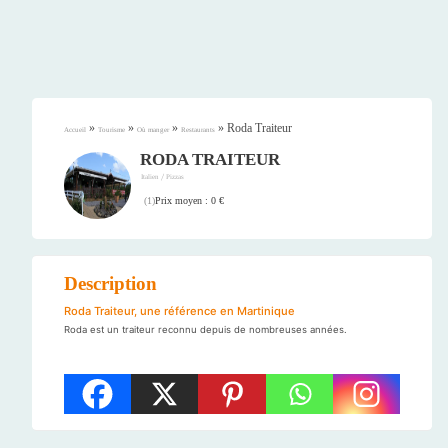
»
»
»
»
Roda Traiteur
Accueil
Tourisme
Où manger
Restaurants
RODA TRAITEUR
/
Italien
Pizzas
Prix moyen : 0 €
(
1
)
Description
Roda Traiteur, une référence en Martinique
Roda est un traiteur reconnu depuis de nombreuses années.