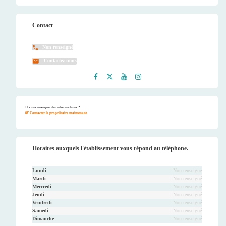
Contact
Non renseigné
Contactez-nous
Faceb
Twitt
Youtu
Instag
ook
er
be
ram
Il vous manque des informations ?
Contactez le propriétaire maintenant.
Horaires auxquels l'établissement vous répond au téléphone.
Lundi
Non renseigné
Mardi
Non renseigné
Mercredi
Non renseigné
Jeudi
Non renseigné
Vendredi
Non renseigné
Samedi
Non renseigné
Dimanche
Non renseigné