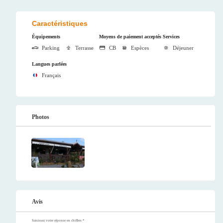
Caractéristiques
Équipements
Moyens de paiement acceptés
Services
Parking
Terrasse
CB
Espèces
Déjeuner
Langues parlées
Français
Photos
Avis
Saisissez votre réponse en chiffres
*