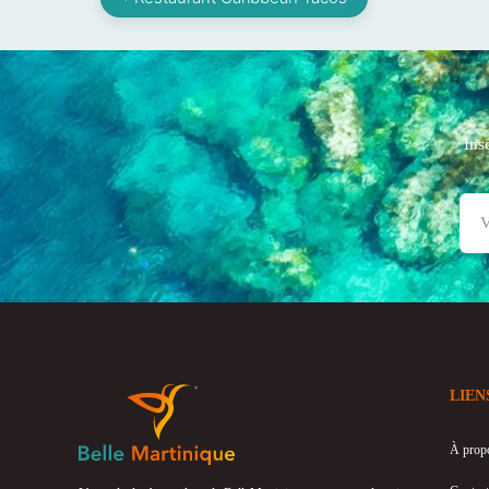
Ins
LIEN
À prop