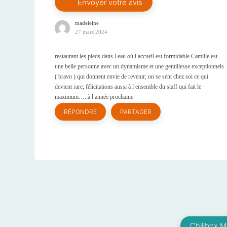
madeleine
27 mars 2024
restaurant les pieds dans l eau où l accueil est formidable Camille est
une belle personne avec un dynamisme et une gentillesse exceptionnels
( bravo ) qui donnent envie de revenir; on se sent chez soi ce qui
devient rare; félicitations aussi à l ensemble du staff qui fait le
maximum…..à l année prochaine
RÉPONDRE
PARTAGER
Chillbox M