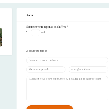
Avis
Saisissez votre réponse en chiffres
*
5
−
=
4