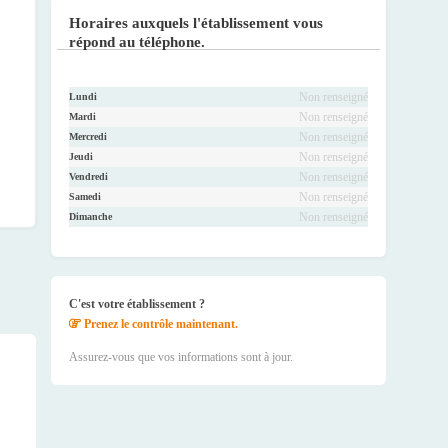
ook
r
be
ram
Horaires auxquels l'établissement vous
répond au téléphone.
Non renseigné
Lundi
Non renseigné
Mardi
Non renseigné
Mercredi
Non renseigné
Jeudi
Non renseigné
Vendredi
Non renseigné
Samedi
Non renseigné
Dimanche
C'est votre établissement ?
Prenez le contrôle maintenant.
Assurez-vous que vos informations sont à jour.