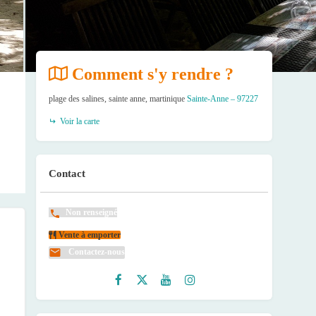
Comment s'y rendre ?
plage des salines, sainte anne, martinique
Sainte-Anne – 97227
Voir la carte
Contact
Non renseigné
Vente à emporter
Contactez-nous
Faceb
Twitte
Youtu
Instag