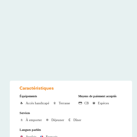
Caractéristiques
Équipements
Moyens de paiement acceptés
Accès handicapé
Terrasse
CB
Espèces
Services
À emporter
Déjeuner
Dîner
Langues parlées
Anglais
Français