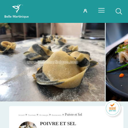
»
»
»
»
Poivre et Sel
Accueil
Tourisme
Où manger
Restaurants
POIVRE ET SEL