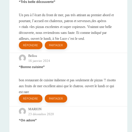
Très belle découverte
Un peu à l’écart du front de mer, pas trés attirant au premier abord et
pourtant, l’accueil est chalereux, patron et serveuses,des apéros
« ritals »les pizzas excelentes et super copieuses. Vraimnt une belle
découverte, nous reviendrons sans faute. Et comme indiqué par
ailleurs, ouvert le lundi, à Ste Luce c’est le seul.
RÉPONDRE
PARTAGER
Bellou
16 janvier 2024
Bonne cuisine
bon restaurant de cuisine italienne et pas seulement de pizzas !! risotto
aux fruits de mer excellent ainsi que le chatrou. ouvert le lundi ce qui
est rare
RÉPONDRE
PARTAGER
MARION
23 décembre 2020
On adore