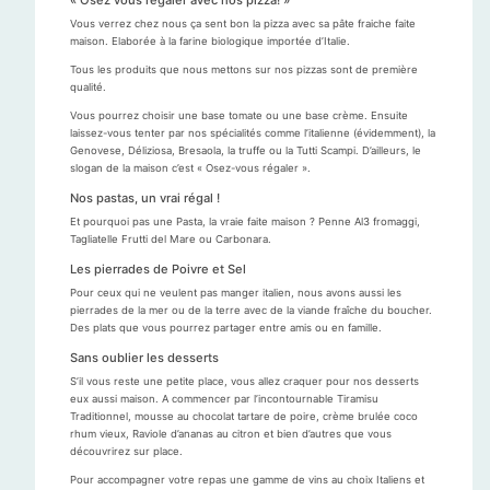
« Osez vous régaler avec nos pizza! »
Vous verrez chez nous ça sent bon la pizza avec sa pâte fraiche faite
maison. Elaborée à la farine biologique importée d’Italie.
Tous les produits que nous mettons sur nos pizzas sont de première
qualité.
Vous pourrez choisir une base tomate ou une base crème. Ensuite
laissez-vous tenter par nos spécialités comme l’italienne (évidemment), la
Genovese, Déliziosa, Bresaola, la truffe ou la Tutti Scampi. D’ailleurs, le
slogan de la maison c’est « Osez-vous régaler ».
Nos pastas, un vrai régal !
Et pourquoi pas une Pasta, la vraie faite maison ? Penne Al3 fromaggi,
Tagliatelle Frutti del Mare ou Carbonara.
Les pierrades de Poivre et Sel
Pour ceux qui ne veulent pas manger italien, nous avons aussi les
pierrades de la mer ou de la terre avec de la viande fraîche du boucher.
Des plats que vous pourrez partager entre amis ou en famille.
Sans oublier les desserts
S’il vous reste une petite place, vous allez craquer pour nos desserts
eux aussi maison. A commencer par l’incontournable Tiramisu
Traditionnel, mousse au chocolat tartare de poire, crème brulée coco
rhum vieux, Raviole d’ananas au citron et bien d’autres que vous
découvrirez sur place.
Pour accompagner votre repas une gamme de vins au choix Italiens et