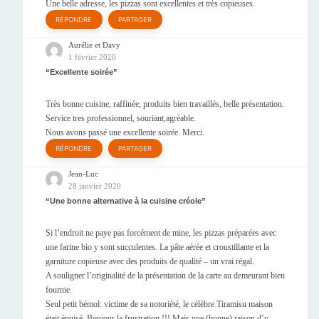
Une belle adresse, les pizzas sont excellentes et très copieuses.
RÉPONDRE
PARTAGER
Aurélie et Davy
1 février 2020
Excellente soirée
Très bonne cuisine, raffinée, produits bien travaillés, belle présentation.
Service tres professionnel, souriant,agréable.
Nous avons passé une excellente soirée. Merci.
RÉPONDRE
PARTAGER
Jean-Luc
28 janvier 2020
Une bonne alternative à la cuisine créole
Si l’endroit ne paye pas forcément de mine, les pizzas préparées avec
une farine bio y sont succulentes. La pâte aérée et croustillante et la
garniture copieuse avec des produits de qualité – un vrai régal.
A souligner l’originalité de la présentation de la carte au demeurant bien
fournie.
Seul petit bémol: victime de sa notoriété, le célèbre Tiramisu maison
était épuisé. Bonjour la frustration !!! Mais une (bonne) raison d’y