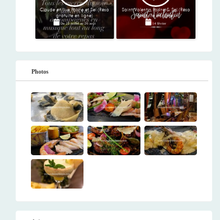
Claude en live Poivre et Sel (Résa
Saint Valentin Poivre & Sel (Résa
gratuite en ligne)
gratuite en ligne)
Du
22 juillet
au
26 août
14 février
Photos