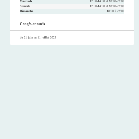
Vendredi
12:00-14:00 et 18:00-22:00
Samedi
12:00-14:00 et 18:00-22:00
Dimanche
18:00 à 22:00
Congés annuels
du 21 juin au 11 juillet 2023