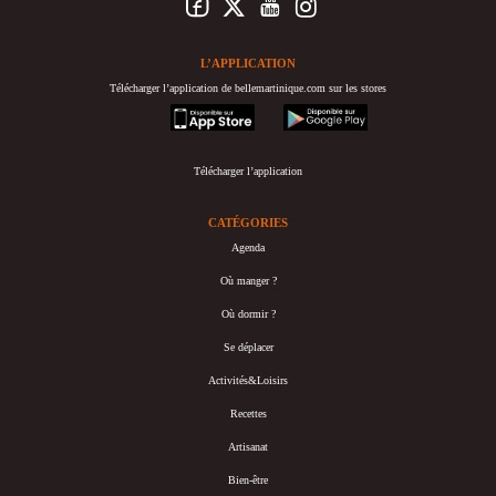
L’APPLICATION
Télécharger l’application de bellemartinique.com sur les stores
appstore
googleplay
Télécharger l’application
CATÉGORIES
Agenda
Où manger ?
Où dormir ?
Se déplacer
Activités&Loisirs
Recettes
Artisanat
Bien-être