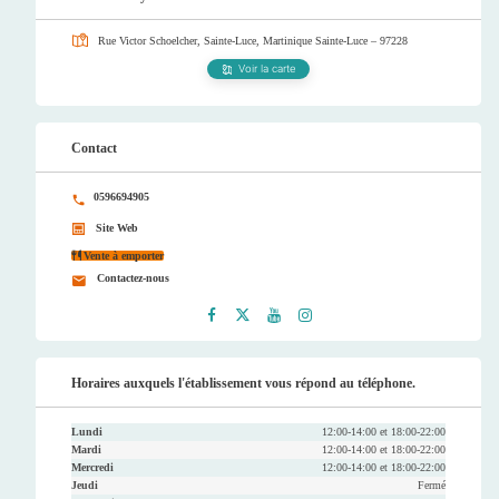
Rue Victor Schoelcher, Sainte-Luce, Martinique
Sainte-Luce – 97228
Voir la carte
Contact
0596694905
Site Web
Vente à emporter
Contactez-nous
Faceb
Twitt
Youtu
Instag
ook
er
be
ram
Horaires auxquels l'établissement vous répond au téléphone.
Lundi
12:00-14:00 et 18:00-22:00
Mardi
12:00-14:00 et 18:00-22:00
Mercredi
12:00-14:00 et 18:00-22:00
Jeudi
Fermé