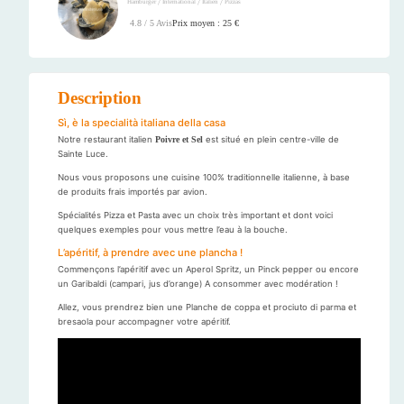
/
/
/
Hamburger
International
Italien
Pizzas
Prix moyen : 25 €
4.8 / 5 Avis
Description
Sì, è la specialità italiana della casa
Notre restaurant italien
Poivre et Sel
est situé en plein centre-ville de
Sainte Luce.
Nous vous proposons une cuisine 100% traditionnelle italienne, à base
de produits frais importés par avion.
Spécialités Pizza et Pasta avec un choix très important et dont voici
quelques exemples pour vous mettre l’eau à la bouche.
L’apéritif, à prendre avec une plancha !
Commençons l’apéritif avec un Aperol Spritz, un Pinck pepper ou encore
un Garibaldi (campari, jus d’orange) A consommer avec modération !
Allez, vous prendrez bien une Planche de coppa et prociuto di parma et
bresaola pour accompagner votre apéritif.