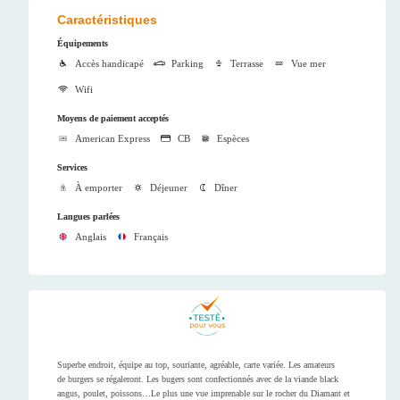
Caractéristiques
Équipements
Accès handicapé
Parking
Terrasse
Vue mer
Wifi
Moyens de paiement acceptés
American Express
CB
Espèces
Services
À emporter
Déjeuner
Dîner
Langues parlées
Anglais
Français
Superbe endroit, équipe au top, souriante, agréable, carte variée. Les amateurs
de burgers se régaleront. Les bugers sont confectionnés avec de la viande black
angus, poulet, poissons…Le plus une vue imprenable sur le rocher du Diamant et