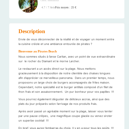
/
Créole
International
Prix moyen : 25 €
4.7 / 7 Avis
Description
Envie de vous déconnecter de la réalité et de voyager un moment entre
la cuisine créole et une ambiance entourée de pirates ?
Bienvenue au Pirates Beach
Nous sommes situés à l’anse Caritan, avec un point de vue extraordinaire
sur le rocher du Diamant et le morne Larcher.
Le restaurant a un accès direct sur la plage. Nous mettons
gracieusement à la disposition de notre clientèle des chaises longues
afin d’apprécier ce merveilleux panorama. Dans un premier temps, nous
proposons un large choix de burgers accompagnés de frites maison.
Cependant, notre spécialité est le burger antillais composé d’un filet de
thon frais et son assaisonnement. Un pur bonheur pour vos papilles !!!
Vous pourrez également déguster de délicieux accras, ainsi que des
plats du jour préparés selon l’arrivage de nos produits frais.
Après avoir passé un agréable moment sur la plage, laisser vous tenter
par une pause crêpes, une magnifique coupe glacée ou venez siroter
un superbe cocktail !!!
En bref, vous aurez l’embarras du choix. Il y en a pour tous les goûts !!!