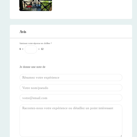
Avis
Saisissez votre réponse en chiffres
*
6
+
=
12