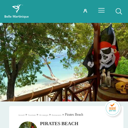
»
»
»
»
Pirates Beach
Accueil
Tourisme
Où manger
Restaurants
PIRATES BEACH