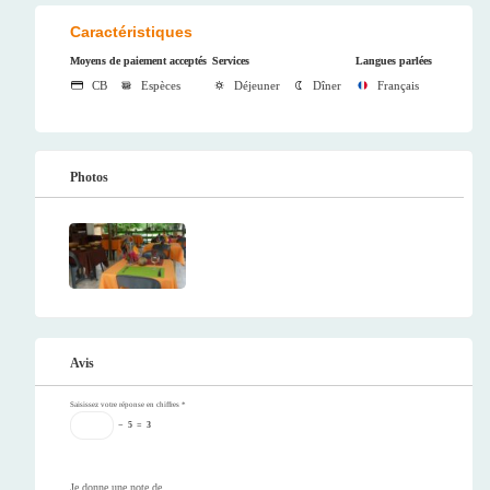
Caractéristiques
Moyens de paiement acceptés
Services
Langues parlées
CB
Espèces
Déjeuner
Dîner
Français
Photos
Avis
Saisissez votre réponse en chiffres
*
−
5
=
3