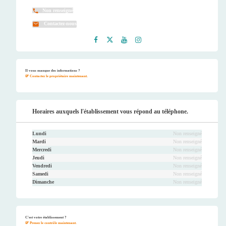
Non renseigné
Contactez-nous
Faceb
Twitt
Youtu
Instag
ook
er
be
ram
Il vous manque des informations ?
Contactez le propriétaire maintenant.
Horaires auxquels l'établissement vous répond au téléphone.
Lundi
Non renseigné
Mardi
Non renseigné
Mercredi
Non renseigné
Jeudi
Non renseigné
Vendredi
Non renseigné
Samedi
Non renseigné
Dimanche
Non renseigné
C'est votre établissement ?
Prenez le contrôle maintenant.