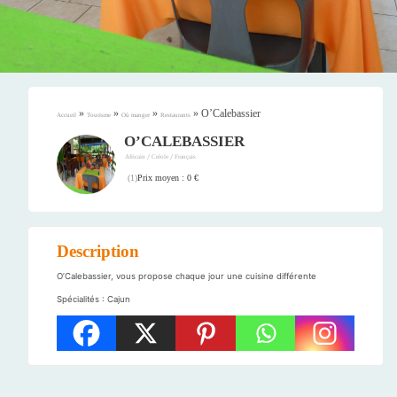
»
»
»
»
O’Calebassier
Accueil
Tourisme
Où manger
Restaurants
O’CALEBASSIER
/
/
Africain
Créole
Français
Prix moyen : 0 €
(
1
)
Description
O’Calebassier, vous propose chaque jour une cuisine différente
Spécialités : Cajun