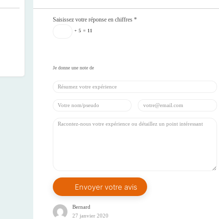
Saisissez votre réponse en chiffres
*
+
5
=
11
Bernard
27 janvier 2020