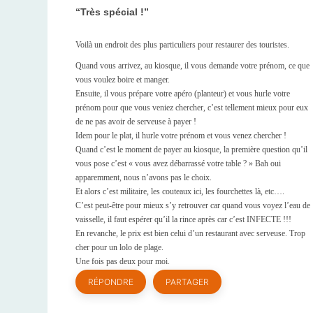
Très spécial !
Voilà un endroit des plus particuliers pour restaurer des touristes.
Quand vous arrivez, au kiosque, il vous demande votre prénom, ce que
vous voulez boire et manger.
Ensuite, il vous prépare votre apéro (planteur) et vous hurle votre
prénom pour que vous veniez chercher, c’est tellement mieux pour eux
de ne pas avoir de serveuse à payer !
Idem pour le plat, il hurle votre prénom et vous venez chercher !
Quand c’est le moment de payer au kiosque, la première question qu’il
vous pose c’est « vous avez débarrassé votre table ? » Bah oui
apparemment, nous n’avons pas le choix.
Et alors c’est militaire, les couteaux ici, les fourchettes là, etc….
C’est peut-être pour mieux s’y retrouver car quand vous voyez l’eau de
vaisselle, il faut espérer qu’il la rince après car c’est INFECTE !!!
En revanche, le prix est bien celui d’un restaurant avec serveuse. Trop
cher pour un lolo de plage.
Une fois pas deux pour moi.
RÉPONDRE
PARTAGER