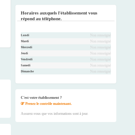
Faceb
Twitte
Youtu
Instag
ook
r
be
ram
Horaires auxquels l'établissement vous
répond au téléphone.
Non renseigné
Lundi
Non renseigné
Mardi
Non renseigné
Mercredi
Non renseigné
Jeudi
Non renseigné
Vendredi
Non renseigné
Samedi
Non renseigné
Dimanche
C'est votre établissement ?
Prenez le contrôle maintenant.
Assurez-vous que vos informations sont à jour.