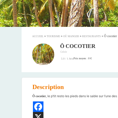
»
»
»
»
Ô cocotier
ACCUEIL
TOURISME
OÙ MANGER
RESTAURANTS
Ô COCOTIER
Créole
Prix moyen : 0 €
5.0 / 1 Avis
Description
, le p’tit resto les pieds dans le sable sur l’une de
Ô cocotier