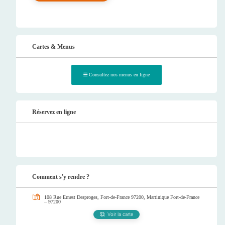
Cartes & Menus
Consultez nos menus en ligne
Réservez en ligne
Comment s'y rendre ?
108 Rue Ernest Desproges, Fort-de-France 97200, Martinique
Fort-de-France
– 97200
Voir la carte