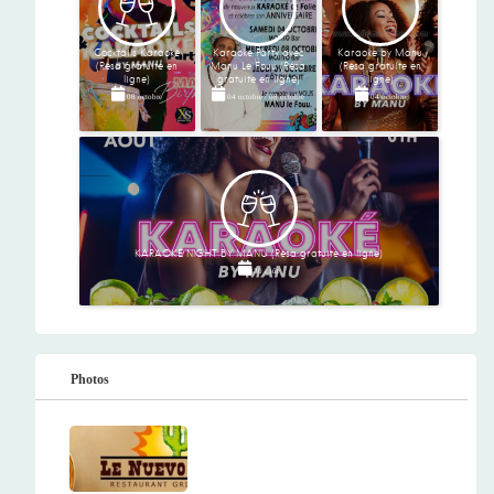
Cocktails Karaoké
Karaoke Party avec
Karaoke by Manu
(Résa gratuite en
Manu Le Fouu (Résa
(Résa gratuite en
ligne)
gratuite en ligne)
ligne)
08 octobre
04 octobre
/
08 octobre
04 octobre
KARAOKÉ NIGHT BY MANU (Résa gratuite en ligne)
30 août
Photos