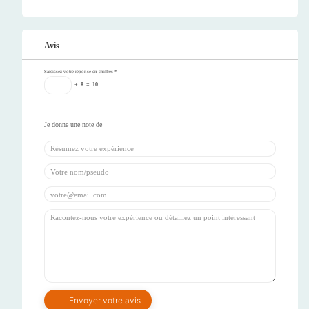
Avis
Saisissez votre réponse en chiffres
*
+
8
=
10