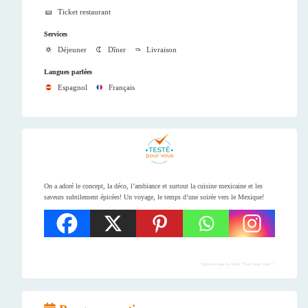
Ticket restaurant
Services
Déjeuner
Dîner
Livraison
Langues parlées
Espagnol
Français
On a adoré le concept, la déco, l’ambiance et surtout la cuisine mexicaine et les
saveurs subtilement épicées! Un voyage, le temps d’une soirée vers le Mexique!
Qu'est-ce-que le label "Testé pour vous" ?