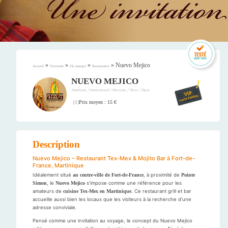
»
»
»
»
Nuevo Mejico
Accueil
Tourisme
Où manger
Restaurants
NUEVO MEJICO
/
/
/
/
Américain
International
Mexicain
Tacos
Tapas
Prix moyen : 15 €
(
1
)
Description
Nuevo Mejico – Restaurant Tex-Mex & Mojito Bar à Fort-de-
France, Martinique
Idéalement situé
au centre-ville de Fort-de-France
, à proximité de
Pointe
Simon
, le
Nuevo Mejico
s’impose comme une référence pour les
amateurs de
cuisine Tex-Mex en Martinique
. Ce restaurant grill et bar
accueille aussi bien les locaux que les visiteurs à la recherche d’une
adresse conviviale.
Pensé comme une invitation au voyage, le concept du Nuevo Mejico