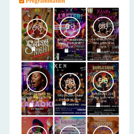
Programmation
L'After Rue colorée
SANS VALENTINES
Salsa Night (Résa
(Résa gratuite en
(Résa gratuite en
gratuite en ligne)
ligne)
ligne)
19 juin
17 avril
13 février
KARAOKÉ PARTY BY
BURLESQUE LGBT
VIXEN ROOM (Résa
MANU (Résa gratuite
(Résa gratuite en
gratuite en ligne)
en ligne)
ligne)
07 novembre
15 novembre
31 octobre