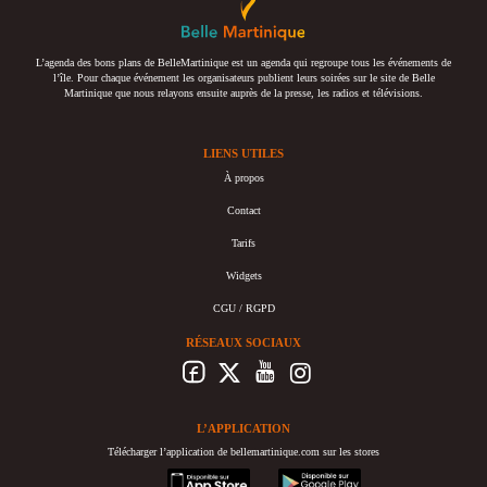
L’agenda des bons plans de BelleMartinique est un agenda qui regroupe tous les événements de
l’île. Pour chaque événement les organisateurs publient leurs soirées sur le site de Belle
Martinique que nous relayons ensuite auprès de la presse, les radios et télévisions.
LIENS UTILES
À propos
Contact
Tarifs
Widgets
CGU / RGPD
RÉSEAUX SOCIAUX
L’APPLICATION
Télécharger l’application de bellemartinique.com sur les stores
appstore
googleplay