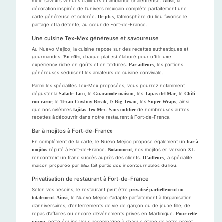
mêle saveurs venues d’ailleurs et ambiance chaleureuse.
Ainsi
, la
décoration inspirée de l’univers mexicain complète parfaitement une
carte généreuse et colorée.
De plus
, l’atmosphère du lieu favorise le
partage et la détente, au cœur de Fort-de-France.
Une cuisine Tex-Mex généreuse et savoureuse
Au Nuevo Mejico, la cuisine repose sur des recettes authentiques et
gourmandes.
En effet
, chaque plat est élaboré pour offrir une
expérience riche en goûts et en textures.
Par ailleurs
, les portions
généreuses séduisent les amateurs de cuisine conviviale.
Parmi les spécialités Tex-Mex proposées, vous pourrez notamment
déguster la
Salade Taco
, le
Guacamole maison
, les
Tapas del Mar
, le
Chili
con carne
, le
Texan Cowboy-Break
, le
Big Texan
, les
Super Wraps
, ainsi
que nos célèbres
fajitas Tex-Mex
.
Sans oublier
de nombreuses autres
recettes à découvrir dans notre restaurant à Fort-de-France.
Bar à mojitos à Fort-de-France
En complément de la carte, le Nuevo Mejico propose également un
bar à
mojitos
réputé à Fort-de-France.
Notamment
, nos mojitos en version
XL
rencontrent un franc succès auprès des clients.
D’ailleurs
, la spécialité
maison préparée par
Max
fait partie des incontournables du lieu.
Privatisation de restaurant à Fort-de-France
Selon vos besoins, le restaurant peut être
privatisé partiellement ou
totalement
.
Ainsi
, le Nuevo Mejico s’adapte parfaitement à l’organisation
d’anniversaires, d’enterrements de vie de garçon ou de jeune fille, de
repas d’affaires ou encore d’événements privés en Martinique.
Pour cette
raison
, notre équipe vous accompagne à chaque étape de votre projet.