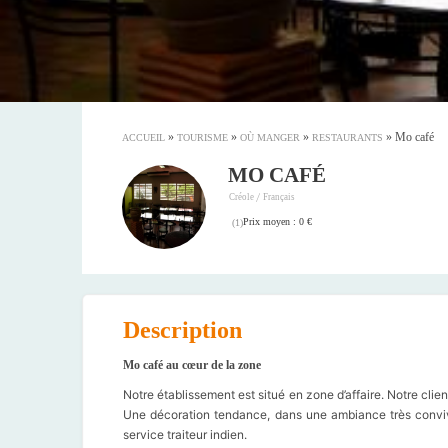
»
»
»
»
Mo café
ACCUEIL
TOURISME
OÙ MANGER
RESTAURANTS
MO CAFÉ
/
Créole
Français
Prix moyen : 0 €
(
1
)
Description
Mo café au cœur de la zone
Notre établissement est situé en zone d’affaire. Notre cl
Une décoration tendance, dans une ambiance très conviv
service traiteur indien.