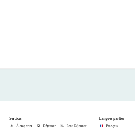
Services
Langues parlées
À emporter
Déjeuner
Petit-Déjeuner
Français