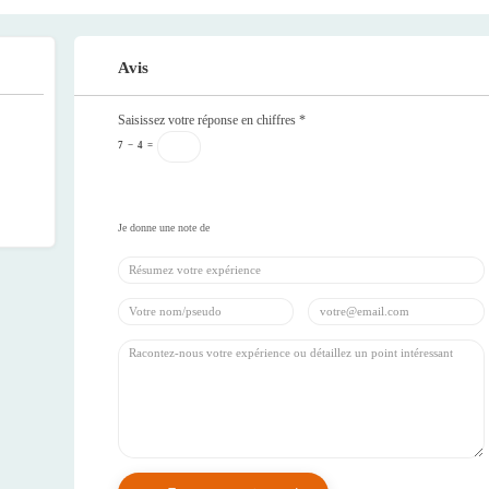
Avis
Saisissez votre réponse en chiffres
*
7
−
4
=