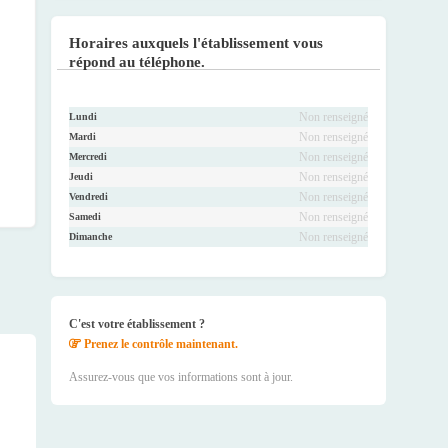
Faceb
Twitte
Youtu
Instag
ook
r
be
ram
Horaires auxquels l'établissement vous
répond au téléphone.
Non renseigné
Lundi
Non renseigné
Mardi
Non renseigné
Mercredi
Non renseigné
Jeudi
Non renseigné
Vendredi
Non renseigné
Samedi
Non renseigné
Dimanche
C'est votre établissement ?
Prenez le contrôle maintenant.
Assurez-vous que vos informations sont à jour.