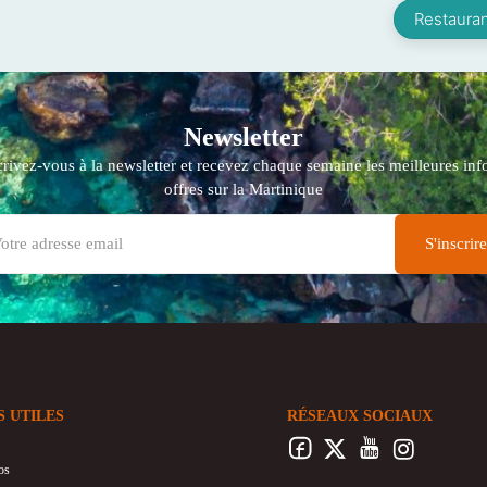
Restaura
Newsletter
crivez-vous à la newsletter et recevez chaque semaine les meilleures info
offres sur la Martinique
S UTILES
RÉSEAUX SOCIAUX
os