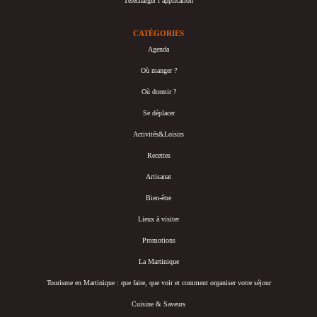
Télécharger l’application
CATÉGORIES
Agenda
Où manger ?
Où dormir ?
Se déplacer
Activités&Loisirs
Recettes
Artisanat
Bien-être
Lieux à visiter
Promotions
La Martinique
Tourisme en Martinique : que faire, que voir et comment organiser votre séjour
Cuisine & Saveurs