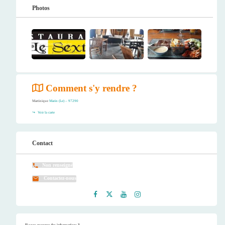
Photos
Comment s'y rendre ?
Martinique
Marin (Le) – 97290
Voir la carte
Contact
Non renseigné
Contactez-nous
Faceb
Twitt
Youtu
Instag
ook
er
be
ram