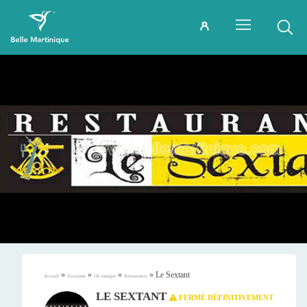
»
»
»
»
Le Sextant
Accueil
Tourisme
Où manger
Restaurants
LE SEXTANT
FERMÉ DÉFINITIVEMENT