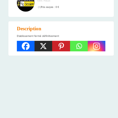
/
Créole
Français
Prix moyen : 0 €
(
1
)
Description
Etablissement fermé définitivement