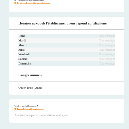
Il vous manque des informations ?
Contactez le propriétaire maintenant.
Horaires auxquels l'établissement vous répond au téléphone.
Lundi
Non renseigné
Mardi
Non renseigné
Mercredi
Non renseigné
Jeudi
Non renseigné
Vendredi
Non renseigné
Samedi
Non renseigné
Dimanche
Non renseigné
Congés annuels
Ouvert toute l'Année
C'est votre établissement ?
Prenez le contrôle maintenant.
Assurez-vous que vos informations sont à jour.