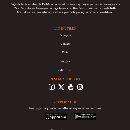
L’agenda des bons plans de BelleMartinique est un agenda qui regroupe tous les événements de
l’île. Pour chaque événement les organisateurs publient leurs soirées sur le site de Belle
Martinique que nous relayons ensuite auprès de la presse, les radios et télévisions.
LIENS UTILES
À propos
Contact
Tarifs
Widgets
CGU / RGPD
RÉSEAUX SOCIAUX
L’APPLICATION
Télécharger l’application de bellemartinique.com sur les stores
appstore
googleplay