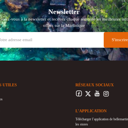
Newsletter
crivez-vous à la newsletter et recevez chaque semaine les meilleures info
offres sur la Martinique
S UTILES
RÉSEAUX SOCIAUX
os
L’APPLICATION
Télécharger l’application de bellemart
les stores