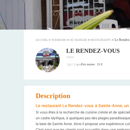
»
»
»
»
Le Rendez
ACCUEIL
TOURISME
OÙ MANGER
RESTAURANTS
LE RENDEZ-VOUS
Créole
Prix moyen : 25 €
5.0 / 2 Avis
Description
Le restaurant Le Rendez-vous à Sainte-Anne, un 
Si vous êtes à la recherche de cuisine créole et de spécial
un cadre idyllique, à quelques pas des plages paradisiaque
la baie de Sainte Anne. Ainsi il propose une expérience culi
C’est ainsi que les clients sont accueillis dans une ambian