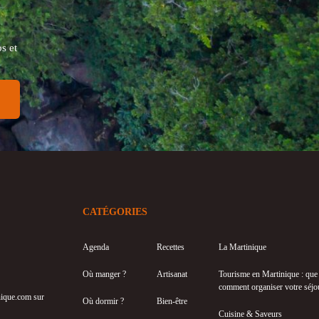
s et
CATÉGORIES
Agenda
Recettes
La Martinique
Où manger ?
Artisanat
Tourisme en Martinique : que f
comment organiser votre séjo
inique.com sur
Où dormir ?
Bien-être
Cuisine & Saveurs