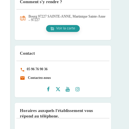
Comment s'y rendre ?
Bourg 97227 SAINTE-ANNE, Martinique
Sainte-Anne
– 97227
Voir la carte
Contact
05 96 76 90 36
Contactez-nous
Faceb
Twitte
Youtu
Instag
ook
r
be
ram
Horaires auxquels l'établissement vous
répond au téléphone.