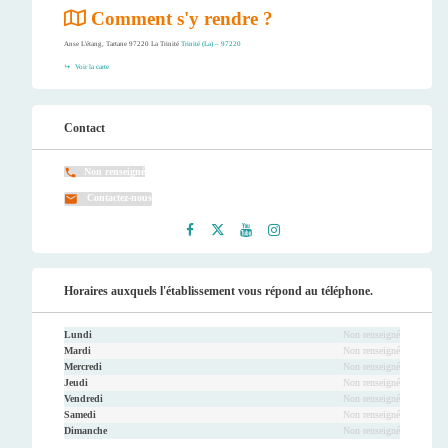
Comment s'y rendre ?
Anse L'étang, Tartane 97220 La Trinité
Trinité (La) – 97220
Voir la carte
Contact
Non renseigné
Contactez-nous
Faceb
Twitt
Youtu
Instag
ook
er
be
ram
Horaires auxquels l'établissement vous répond au téléphone.
Lundi
Non renseigné
Mardi
Non renseigné
Mercredi
Non renseigné
Jeudi
Non renseigné
Vendredi
Non renseigné
Samedi
Non renseigné
Dimanche
Non renseigné