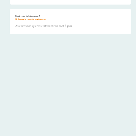
C'est votre établissement ?
Prenez le contrôle maintenant.
Assurez-vous que vos informations sont à jour.