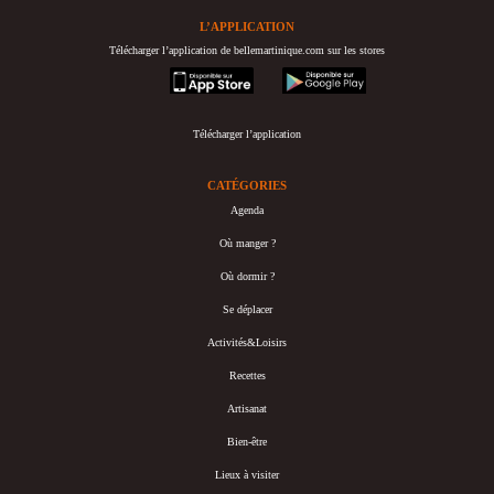
L’APPLICATION
Télécharger l’application de bellemartinique.com sur les stores
appstore
googleplay
Télécharger l’application
CATÉGORIES
Agenda
Où manger ?
Où dormir ?
Se déplacer
Activités&Loisirs
Recettes
Artisanat
Bien-être
Lieux à visiter