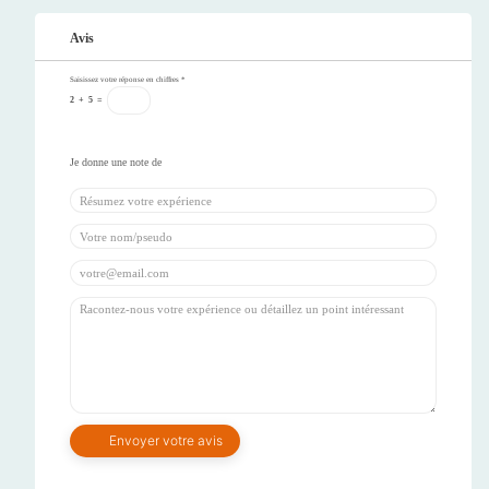
Avis
Saisissez votre réponse en chiffres
*
2
+
5
=