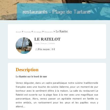
»
»
»
»
Le Ratelot
Accueil
Tourisme
Où manger
Restaurants
LE RATELOT
/
/
Créole
Français
Grillades
Prix moyen : 0 €
(
1
)
Description
Le Ratelot sur le bord de mer
Venez déguster, dans un cadre paradisiaque notre cuisine traditionnelle
française avec une touche de cuisine italienne, pour un moment de pur
bonheur avec le sentiment d’être à la maison. La salle du restaurant Le
Ratelot est ouverte sur la plage face à la mer avec une magnifique vue
panoramique. Alors, venez passer un agréable moment en famille ou
entre ami(e)s, un ravissement pour les yeux et les papilles vous y
attend…