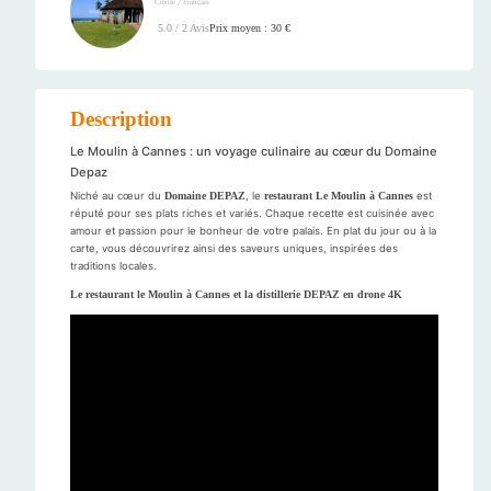
/
Créole
Français
Prix moyen : 30 €
5.0 / 2 Avis
Description
Le Moulin à Cannes : un voyage culinaire au cœur du Domaine
Depaz
Niché au cœur du
Domaine DEPAZ
, le
restaurant Le Moulin à Cannes
est
réputé pour ses plats riches et variés. Chaque recette est cuisinée avec
amour et passion pour le bonheur de votre palais. En plat du jour ou à la
carte, vous découvrirez ainsi des saveurs uniques, inspirées des
traditions locales.
Le restaurant le Moulin à Cannes et la distillerie DEPAZ en drone 4K