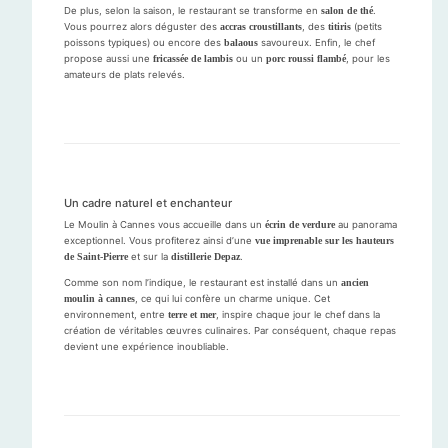
De plus, selon la saison, le restaurant se transforme en
salon de thé
.
Vous pourrez alors déguster des
accras croustillants
, des
titiris
(petits
poissons typiques) ou encore des
balaous
savoureux. Enfin, le chef
propose aussi une
fricassée de lambis
ou un
porc roussi flambé
, pour les
amateurs de plats relevés.
Un cadre naturel et enchanteur
Le Moulin à Cannes vous accueille dans un
écrin de verdure
au panorama
exceptionnel. Vous profiterez ainsi d’une
vue imprenable sur les hauteurs
de Saint-Pierre
et sur la
distillerie Depaz
.
Comme son nom l’indique, le restaurant est installé dans un
ancien
moulin à cannes
, ce qui lui confère un charme unique. Cet
environnement, entre
terre et mer
, inspire chaque jour le chef dans la
création de véritables œuvres culinaires. Par conséquent, chaque repas
devient une expérience inoubliable.