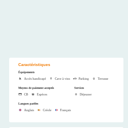
Caractéristiques
Équipements
Accès handicapé
Cave à vins
Parking
Terrasse
Moyens de paiement acceptés
Services
CB
Espèces
Déjeuner
Langues parlées
Anglais
Créole
Français