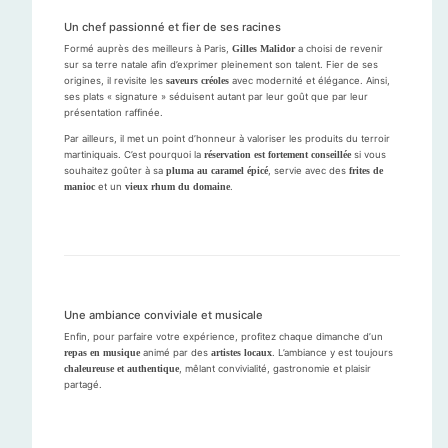
Un chef passionné et fier de ses racines
Formé auprès des meilleurs à Paris,
Gilles Malidor
a choisi de revenir
sur sa terre natale afin d’exprimer pleinement son talent. Fier de ses
origines, il revisite les
saveurs créoles
avec modernité et élégance. Ainsi,
ses plats « signature » séduisent autant par leur goût que par leur
présentation raffinée.
Par ailleurs, il met un point d’honneur à valoriser les produits du terroir
martiniquais. C’est pourquoi la
réservation est fortement conseillée
si vous
souhaitez goûter à sa
pluma au caramel épicé
, servie avec des
frites de
manioc
et un
vieux rhum du domaine
.
Une ambiance conviviale et musicale
Enfin, pour parfaire votre expérience, profitez chaque dimanche d’un
repas en musique
animé par des
artistes locaux
. L’ambiance y est toujours
chaleureuse et authentique
, mêlant convivialité, gastronomie et plaisir
partagé.