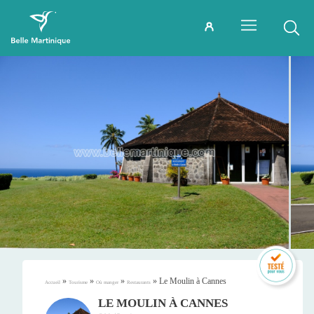
»
»
»
»
Le Moulin à Cannes
Accueil
Tourisme
Où manger
Restaurants
LE MOULIN À CANNES