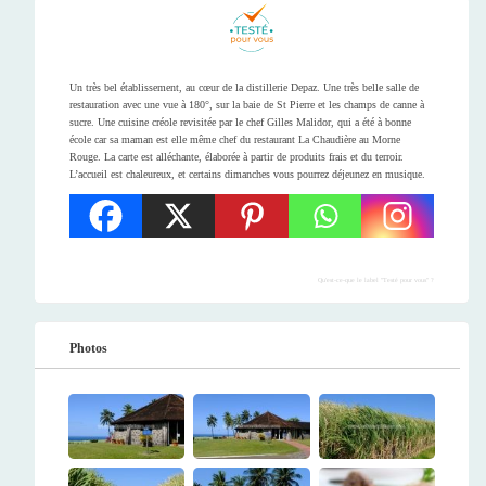
Un très bel établissement, au cœur de la distillerie Depaz. Une très belle salle de
restauration avec une vue à 180°, sur la baie de St Pierre et les champs de canne à
sucre. Une cuisine créole revisitée par le chef Gilles Malidor, qui a été à bonne
école car sa maman est elle même chef du restaurant La Chaudière au Morne
Rouge. La carte est alléchante, élaborée à partir de produits frais et du terroir.
L’accueil est chaleureux, et certains dimanches vous pourrez déjeunez en musique.
Qu'est-ce-que le label "Testé pour vous" ?
Photos