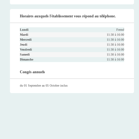
Faceb
Twitt
Youtu
Instag
ook
er
be
ram
Horaires auxquels l'établissement vous répond au téléphone.
Lundi
Fermé
Mardi
11:30 à 16:00
Mercredi
11:30 à 16:00
Jeudi
11:30 à 16:00
Vendredi
11:30 à 16:00
Samedi
11:30 à 16:00
Dimanche
11:30 à 16:00
Congés annuels
du 01 Septembre au 05 Octobre inclus