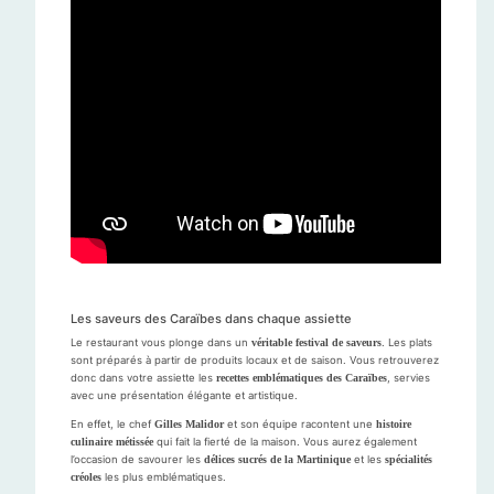
Les saveurs des Caraïbes dans chaque assiette
Le restaurant vous plonge dans un
véritable festival de saveurs
. Les plats
sont préparés à partir de produits locaux et de saison. Vous retrouverez
donc dans votre assiette les
recettes emblématiques des Caraïbes
, servies
avec une présentation élégante et artistique.
En effet, le chef
Gilles Malidor
et son équipe racontent une
histoire
culinaire métissée
qui fait la fierté de la maison. Vous aurez également
l’occasion de savourer les
délices sucrés de la Martinique
et les
spécialités
créoles
les plus emblématiques.