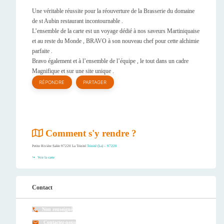
Une véritable réussite pour la réouverture de la Brasserie du domaine
de st Aubin restaurant incontournable .
L’ensemble de la carte est un voyage dédié à nos saveurs Martiniquaise
et au reste du Monde , BRAVO à son nouveau chef pour cette alchimie
parfaite .
Bravo également et à l’ensemble de l’équipe , le tout dans un cadre
Magnifique et sur une site unique .
RÉPONDRE
PARTAGER
Comment s'y rendre ?
Petite Rivière Salée 97220 La Trinité
Trinité (La) – 97220
Voir la carte
Contact
Non renseigné
Contactez-nous