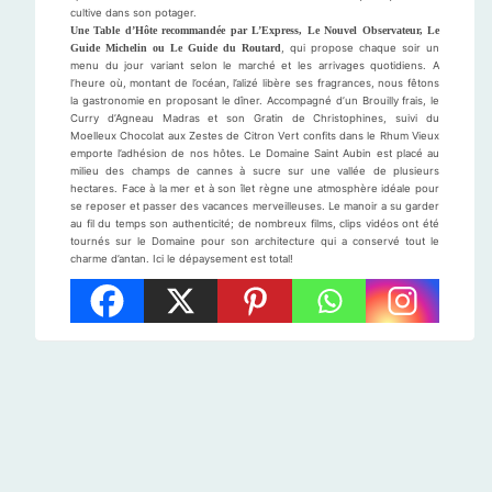
cultive dans son potager.
Une Table d’Hôte recommandée par L’Express, Le Nouvel Observateur, Le
Guide Michelin ou Le Guide du Routard
, qui propose chaque soir un
menu du jour variant selon le marché et les arrivages quotidiens. A
l’heure où, montant de l’océan, l’alizé libère ses fragrances, nous fêtons
la gastronomie en proposant le dîner. Accompagné d’un Brouilly frais, le
Curry d’Agneau Madras et son Gratin de Christophines, suivi du
Moelleux Chocolat aux Zestes de Citron Vert confits dans le Rhum Vieux
emporte l’adhésion de nos hôtes. Le Domaine Saint Aubin est placé au
milieu des champs de cannes à sucre sur une vallée de plusieurs
hectares. Face à la mer et à son îlet règne une atmosphère idéale pour
se reposer et passer des vacances merveilleuses. Le manoir a su garder
au fil du temps son authenticité; de nombreux films, clips vidéos ont été
tournés sur le Domaine pour son architecture qui a conservé tout le
charme d’antan. Ici le dépaysement est total!