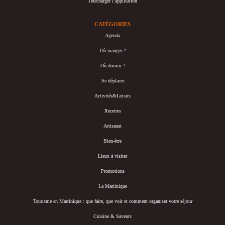
Télécharger l’application
CATÉGORIES
Agenda
Où manger ?
Où dormir ?
Se déplacer
Activités&Loisirs
Recettes
Artisanat
Bien-être
Lieux à visiter
Promotions
La Martinique
Tourisme en Martinique : que faire, que voir et comment organiser votre séjour
Cuisine & Saveurs