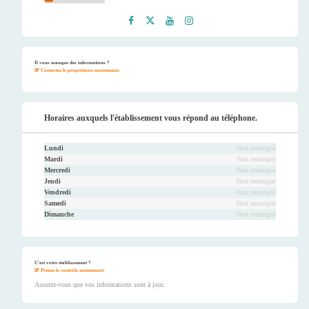
Faceb
Twitt
Youtu
Instag
ook
er
be
ram
Il vous manque des informations ?
Contactez le propriétaire maintenant.
Horaires auxquels l'établissement vous répond au téléphone.
Lundi
Non renseigné
Mardi
Non renseigné
Mercredi
Non renseigné
Jeudi
Non renseigné
Vendredi
Non renseigné
Samedi
Non renseigné
Dimanche
Non renseigné
C'est votre établissement ?
Prenez le contrôle maintenant.
Assurez-vous que vos informations sont à jour.