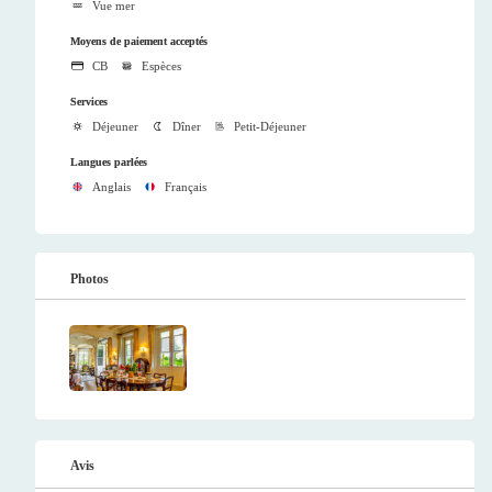
Vue mer
Moyens de paiement acceptés
CB
Espèces
Services
Déjeuner
Dîner
Petit-Déjeuner
Langues parlées
Anglais
Français
Photos
Avis