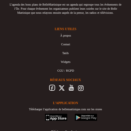
L’agenda des bons plans de BelleMartinique est un agenda qui regroupe tous les événements de
l’île. Pour chaque événement les organisateurs publient leurs soirées sur le site de Belle
Martinique que nous relayons ensuite auprès de la presse, les radios et télévisions.
LIENS UTILES
À propos
Contact
Tarifs
Widgets
CGU / RGPD
RÉSEAUX SOCIAUX
L’APPLICATION
Télécharger l’application de bellemartinique.com sur les stores
appstore
googleplay