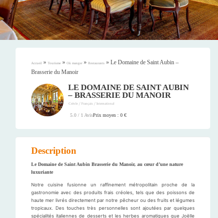
»
»
»
»
Le Domaine de Saint Aubin –
Accueil
Tourisme
Où manger
Restaurants
Brasserie du Manoir
LE DOMAINE DE SAINT AUBIN
– BRASSERIE DU MANOIR
/
/
Créole
Français
International
Prix moyen : 0 €
5.0 / 1 Avis
Description
Le Domaine de Saint Aubin Brasserie du Manoir, au cœur d’une nature
luxuriante
Notre cuisine fusionne un raffinement métropolitain proche de la
gastronomie avec des produits frais créoles, tels que des poissons de
haute mer livrés directement par notre pêcheur ou des fruits et légumes
tropicaux. Des touches très personnelles sont ajoutées par quelques
spécialités italiennes de desserts et les herbes aromatiques que Joëlle