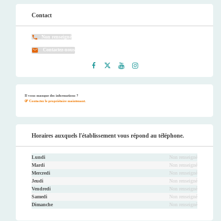
Contact
Non renseigné
Contactez-nous
Faceb
Twitt
Youtu
Instag
ook
er
be
ram
Il vous manque des informations ?
Contactez le propriétaire maintenant.
Horaires auxquels l'établissement vous répond au téléphone.
Lundi
Non renseigné
Mardi
Non renseigné
Mercredi
Non renseigné
Jeudi
Non renseigné
Vendredi
Non renseigné
Samedi
Non renseigné
Dimanche
Non renseigné