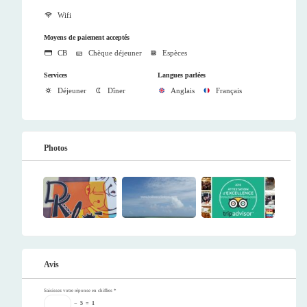
Wifi
Moyens de paiement acceptés
CB
Chèque déjeuner
Espèces
Services
Langues parlées
Déjeuner
Dîner
Anglais
Français
Photos
Avis
Saisissez votre réponse en chiffres
*
−
5
=
1