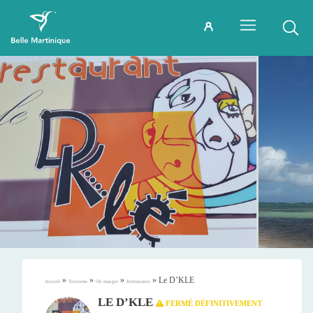
»
»
»
»
Le D’KLE
Accueil
Tourisme
Où manger
Restaurants
LE D’KLE
FERMÉ DÉFINITIVEMENT