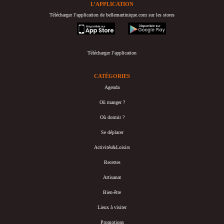
L’APPLICATION
Télécharger l’application de bellemartinique.com sur les stores
appstore
googleplay
Télécharger l’application
CATÉGORIES
Agenda
Où manger ?
Où dormir ?
Se déplacer
Activités&Loisirs
Recettes
Artisanat
Bien-être
Lieux à visiter
Promotions