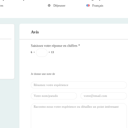
ces
Déjeuner
Français
Avis
Saisissez votre réponse en chiffres
*
6
+
=
13