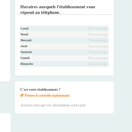
ook
r
be
ram
Horaires auxquels l'établissement vous
répond au téléphone.
Non renseigné
Lundi
Non renseigné
Mardi
Non renseigné
Mercredi
Non renseigné
Jeudi
Non renseigné
Vendredi
Non renseigné
Samedi
Non renseigné
Dimanche
C'est votre établissement ?
Prenez le contrôle maintenant.
Assurez-vous que vos informations sont à jour.