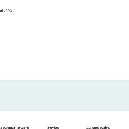
uis 2001.
e paiement acceptés
Services
Langues parlées