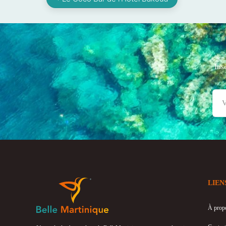
Ins
LIEN
À prop