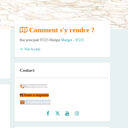
Comment s'y rendre ?
Rue principale 97225 Marigot
Marigot – 97225
Voir la carte
Contact
Non renseigné
Vente à emporter
Contactez-nous
Faceb
Twitte
Youtu
Instag