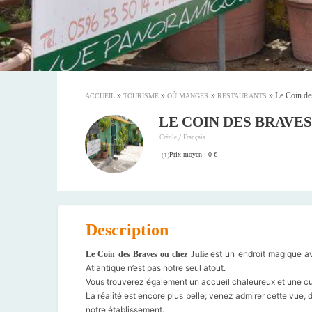
»
»
»
»
Le Coin de
ACCUEIL
TOURISME
OÙ MANGER
RESTAURANTS
LE COIN DES BRAVES
/
Créole
Français
Prix moyen : 0 €
(
1
)
Description
est un endroit magique av
Le Coin des Braves ou chez Julie
Atlantique n’est pas notre seul atout.
Vous trouverez également un accueil chaleureux et une cui
La réalité est encore plus belle; venez admirer cette vue, d
notre établissement.