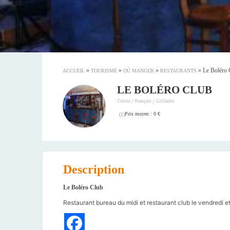
»
»
»
»
Le Boléro 
ACCUEIL
TOURISME
OÙ MANGER
RESTAURANTS
LE BOLÉRO CLUB
/
/
Créole
Français
Grillades
Prix moyen : 0 €
(
1
)
Description
Le Boléro Club
Restaurant bureau du midi et restaurant club le vendredi et