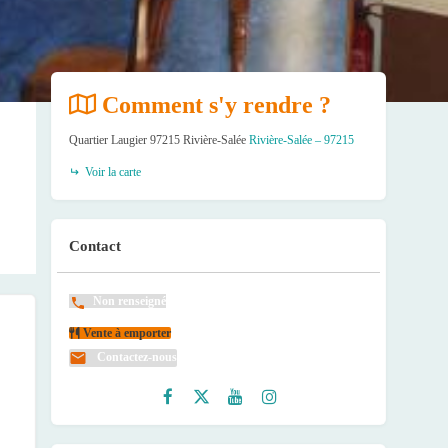
Comment s'y rendre ?
Quartier Laugier 97215 Rivière-Salée
Rivière-Salée – 97215
Voir la carte
Contact
Non renseigné
Vente à emporter
Contactez-nous
Faceb
Twitte
Youtu
Instag