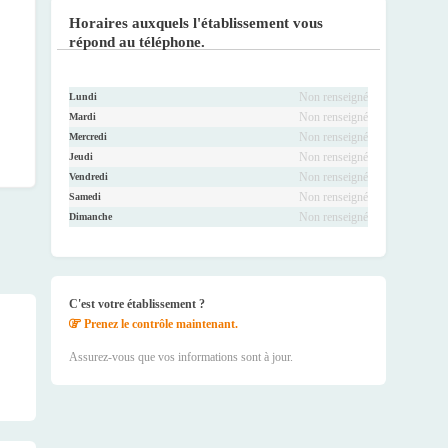
ook
r
be
ram
Horaires auxquels l'établissement vous
répond au téléphone.
Non renseigné
Lundi
Non renseigné
Mardi
Non renseigné
Mercredi
Non renseigné
Jeudi
Non renseigné
Vendredi
Non renseigné
Samedi
Non renseigné
Dimanche
C'est votre établissement ?
Prenez le contrôle maintenant.
Assurez-vous que vos informations sont à jour.