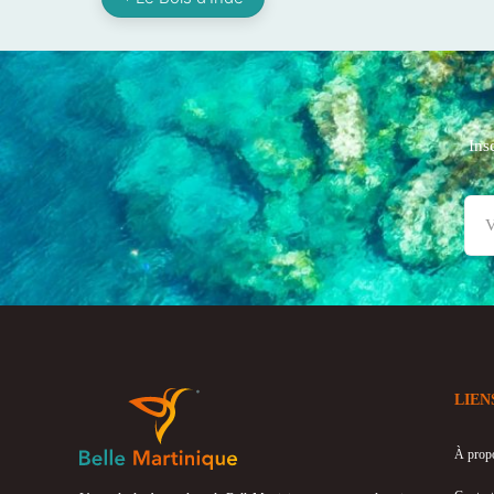
Ins
LIEN
À prop