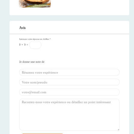
Avis
Saisissez votre réponse en chiffres
*
3
+
3
=