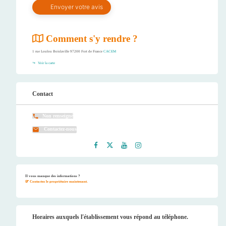
Comment s'y rendre ?
1 rue Loulou Boislaville 97200 Fort de France
CACEM
Voir la carte
Contact
Non renseigné
Contactez-nous
Faceb
Twitt
Youtu
Instag
ook
er
be
ram
Il vous manque des informations ?
Contactez le propriétaire maintenant.
Horaires auxquels l'établissement vous répond au téléphone.