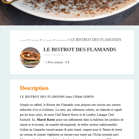
»
»
»
»
LE BISTROT DES FLAMANDS
Accueil
Tourisme
Où manger
Restaurants
LE BISTROT DES FLAMANDS
/
Créole
International
Prix moyen : 0 €
(
1
)
Description
LE BISTROT DES FLAMANDS dans l’Hôtel SIMON
Simple ou raffiné, le Bistrot des Flamands vous propose une cuisine aux saveurs
métissées d’ici et d’ailleurs. La carte, aux influences créoles, est élaborée et signée
par les bons soins, de notre Chef Marcel Ravin et de Lindley Lanappe Chef
Exécutif. Ici,
Marcel Ravin
puise son raffinement dans la fraîcheur des produits de
saison et ré-invente, de manière décomplexée, de belles recettes traditionnelles.
Goûtez au Gaspacho tomate-ananas & pain toasté, craquez pour le Tartare de boeuf
au couteau & piment végétarien ou laissez-vous tenter par l’Eclair pistache peyi.