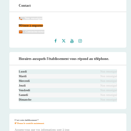
Contact
Non renseigné
Vente à emporter
Contactez-nous
Faceb
Twitt
Youtu
Instag
ook
er
be
ram
Horaires auxquels l'établissement vous répond au téléphone.
Lundi
Non renseigné
Mardi
Non renseigné
Mercredi
Non renseigné
Jeudi
Non renseigné
Vendredi
Non renseigné
Samedi
Non renseigné
Dimanche
Non renseigné
C'est votre établissement ?
Prenez le contrôle maintenant.
Assurez-vous que vos informations sont à jour.