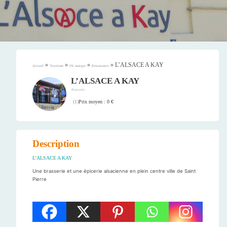
»
»
»
»
L’ALSACE A KAY
Accueil
Tourisme
Où manger
Restaurants
L’ALSACE A KAY
Brasserie
Prix moyen : 0 €
(
1
)
Description
L’ALSACE A KAY
Une brasserie et une épicerie alsacienne en plein centre ville de Saint
Pierre