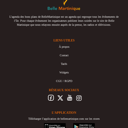
L’agenda des bons plans de BelleMartinique est un agenda qui regroupe tous les événements de
l’île. Pour chaque événement les organisateurs publient leurs soirées sur le site de Belle
Martinique que nous relayons ensuite auprès de la presse, les radios et télévisions.
LIENS UTILES
À propos
Contact
Tarifs
Widgets
CGU / RGPD
RÉSEAUX SOCIAUX
L’APPLICATION
Télécharger l’application de bellemartinique.com sur les stores
appstore
googleplay