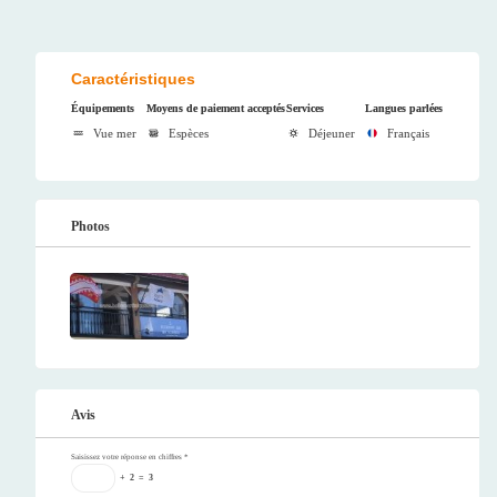
Caractéristiques
Équipements
Moyens de paiement acceptés
Services
Langues parlées
Vue mer
Espèces
Déjeuner
Français
Photos
Avis
Saisissez votre réponse en chiffres
*
+
2
=
3