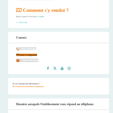
Comment s'y rendre ?
Morne Carette 97224 Ducos
CAESM
Voir la carte
Contact
Non renseigné
Vente à emporter
Contactez-nous
Faceb
Twitt
Youtu
Instag
ook
er
be
ram
Il vous manque des informations ?
Contactez le propriétaire maintenant.
Horaires auxquels l'établissement vous répond au téléphone.