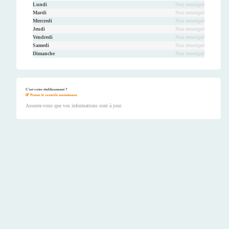
Lundi
Non renseigné
Mardi
Non renseigné
Mercredi
Non renseigné
Jeudi
Non renseigné
Vendredi
Non renseigné
Samedi
Non renseigné
Dimanche
Non renseigné
C'est votre établissement ?
Prenez le contrôle maintenant.
Assurez-vous que vos informations sont à jour.