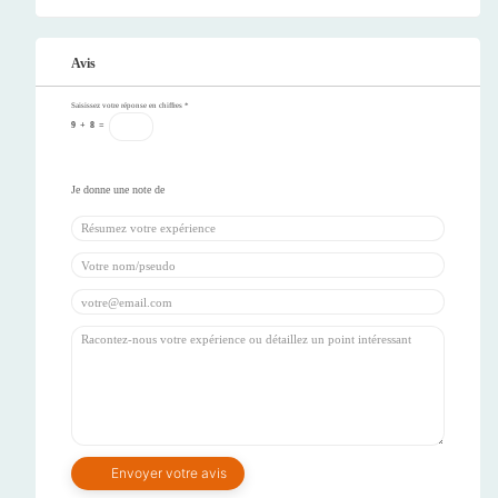
Avis
Saisissez votre réponse en chiffres
*
9
+
8
=