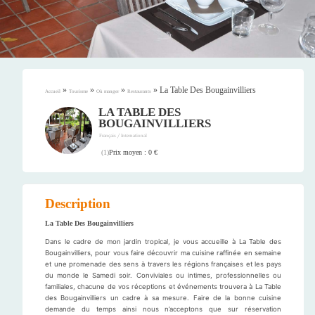
»
»
»
»
La Table Des Bougainvilliers
Accueil
Tourisme
Où manger
Restaurants
LA TABLE DES
BOUGAINVILLIERS
/
Français
International
Prix moyen : 0 €
(
1
)
Description
La Table Des Bougainvilliers
Dans le cadre de mon jardin tropical, je vous accueille à La Table des
Bougainvilliers, pour vous faire découvrir ma cuisine raffinée en semaine
et une promenade des sens à travers les régions françaises et les pays
du monde le Samedi soir. Conviviales ou intimes, professionnelles ou
familiales, chacune de vos réceptions et événements trouvera à La Table
des Bougainvilliers un cadre à sa mesure. Faire de la bonne cuisine
demande du temps ainsi nous n’acceptons que sur réservation