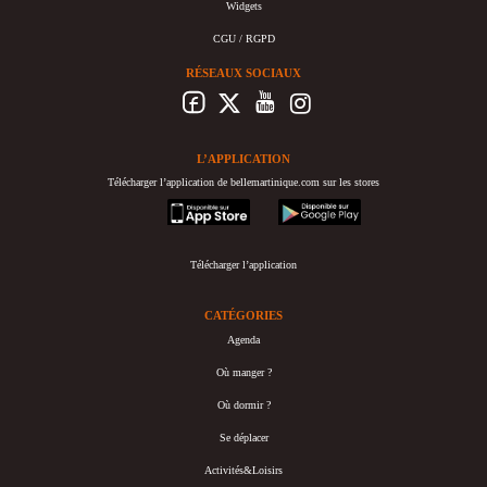
Widgets
CGU / RGPD
RÉSEAUX SOCIAUX
L’APPLICATION
Télécharger l’application de bellemartinique.com sur les stores
appstore
googleplay
Télécharger l’application
CATÉGORIES
Agenda
Où manger ?
Où dormir ?
Se déplacer
Activités&Loisirs