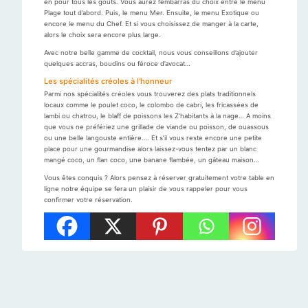
en pour tous les goûts. Vous aurez l’embarras du choix entre le menu
Plage tout d’abord. Puis, le menu Mer. Ensuite, le menu Exotique ou
encore le menu du Chef. Et si vous choisissez de manger à la carte,
alors le choix sera encore plus large.
Avec notre belle gamme de cocktail, nous vous conseillons d’ajouter
quelques accras, boudins ou féroce d’avocat…
Les spécialités créoles à l’honneur
Parmi nos spécialités créoles vous trouverez des plats traditionnels
locaux comme le poulet coco, le colombo de cabri, les fricassées de
lambi ou chatrou, le blaff de poissons les Z’habitants à la nage… A moins
que vous ne préfériez une grillade de viande ou poisson, de ouassous
ou une belle langouste entière…. Et s’il vous reste encore une petite
place pour une gourmandise alors laissez-vous tentez par un blanc
mangé coco, un flan coco, une banane flambée, un gâteau maison…
Vous êtes conquis ? Alors pensez à réserver gratuitement votre table en
ligne notre équipe se fera un plaisir de vous rappeler pour vous
confirmer votre réservation.