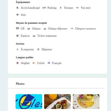
Équipements
Accès handicapé
Parking
Terrasse
Vue mer
Wifi
Moyens de paiement acceptés
CB
Chèque
Chèque déjeuner
Chèques vacances
Espèces
Ticket restaurant
Services
À emporter
Déjeuner
Langues parlées
Anglais
Créole
Français
Photos