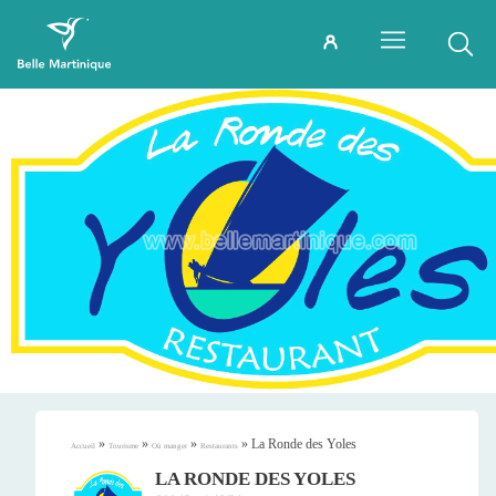
»
»
»
»
La Ronde des Yoles
Accueil
Tourisme
Où manger
Restaurants
LA RONDE DES YOLES