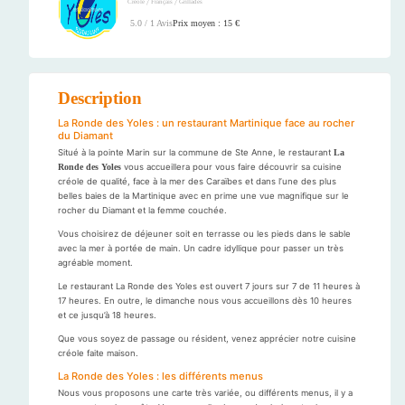
/
/
Créole
Français
Grillades
Prix moyen : 15 €
5.0 / 1 Avis
Description
La Ronde des Yoles : un restaurant Martinique face au rocher
du Diamant
Situé à la pointe Marin sur la commune de Ste Anne, le restaurant
La
Ronde des Yoles
vous accueillera pour vous faire découvrir sa cuisine
créole de qualité, face à la mer des Caraïbes et dans l’une des plus
belles baies de la Martinique avec en prime une vue magnifique sur le
rocher du Diamant et la femme couchée.
Vous choisirez de déjeuner soit en terrasse ou les pieds dans le sable
avec la mer à portée de main. Un cadre idyllique pour passer un très
agréable moment.
Le restaurant La Ronde des Yoles est ouvert 7 jours sur 7 de 11 heures à
17 heures. En outre, le dimanche nous vous accueillons dès 10 heures
et ce jusqu’à 18 heures.
Que vous soyez de passage ou résident, venez apprécier notre cuisine
créole faite maison.
La Ronde des Yoles : les différents menus
Nous vous proposons une carte très variée, ou différents menus, il y a