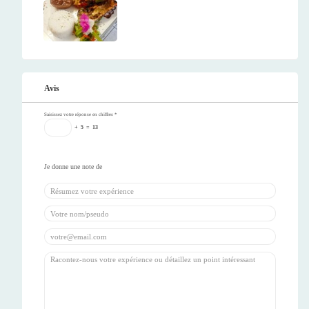
Avis
Saisissez votre réponse en chiffres
*
+
5
=
13