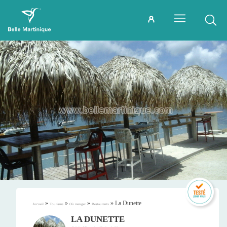
»
»
»
»
La Dunette
Accueil
Tourisme
Où manger
Restaurants
LA DUNETTE