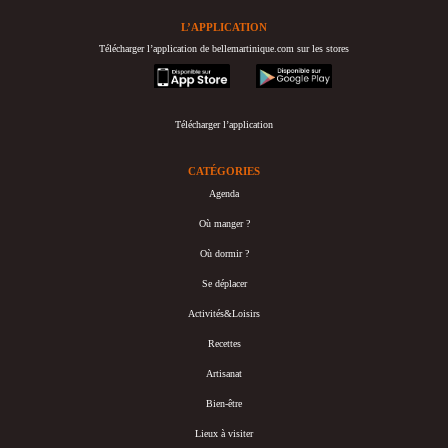
L’APPLICATION
Télécharger l’application de bellemartinique.com sur les stores
appstore
googleplay
Télécharger l’application
CATÉGORIES
Agenda
Où manger ?
Où dormir ?
Se déplacer
Activités&Loisirs
Recettes
Artisanat
Bien-être
Lieux à visiter