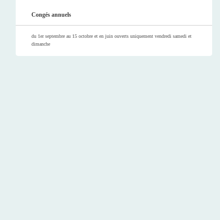
Congés annuels
du 1er septembre au 15 octobre et en juin ouverts uniquement vendredi samedi et
dimanche