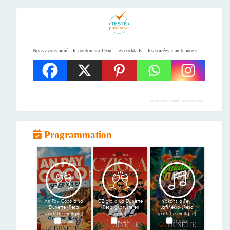
Nous avons aimé : le ponton sur l’eau – les cocktails – les soirées « ambiance »
Qu'est-ce-que le label "Testé pour vous" ?
Programmation
An Pay Coco à La
C'Zigla à La Dunette
Vakans à Peyi
Dunette (Résa
(Résa gratuite en
Lafinékip (Résa
gratuite en ligne)
ligne)
gratuite en ligne)
02 août
01 août
25 juillet