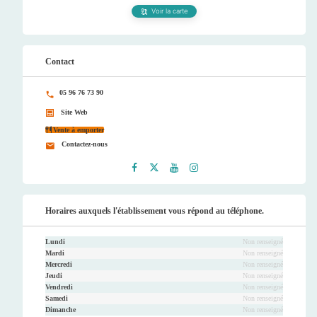
Voir la carte
Contact
05 96 76 73 90
Site Web
Vente à emporter
Contactez-nous
Faceb
Twitt
Youtu
Instag
ook
er
be
ram
Horaires auxquels l'établissement vous répond au téléphone.
Lundi
Non renseigné
Mardi
Non renseigné
Mercredi
Non renseigné
Jeudi
Non renseigné
Vendredi
Non renseigné
Samedi
Non renseigné
Dimanche
Non renseigné