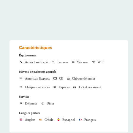
Caractéristiques
Équipements
Accès handicapé
Terrasse
Vue mer
Wifi
Moyens de paiement acceptés
American Express
CB
Chèque déjeuner
Chèques vacances
Espèces
Ticket restaurant
Services
Déjeuner
Dîner
Langues parlées
Anglais
Créole
Espagnol
Français