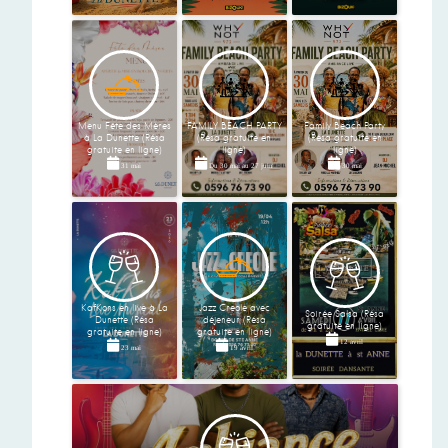
Menu Fête des Mères
FAMILY BEACH PARTY
Family Beach Party
à La Dunette (Résa
(Résa gratuite en
(Résa gratuite en
gratuite en ligne)
ligne)
ligne)
31 mai
Du
30 mai
au
27 juin
30 mai
KafKons en live à La
Jazz Creole avec
Soirée Salsa (Résa
Dunette (Résa
déjeneur (Résa
gratuite en ligne)
gratuite en ligne)
gratuite en ligne)
12 avril
23 mai
19 avril