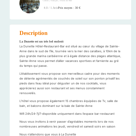
/
/
Créole
Français
Fruits de Mer
Prix moyen : 30 €
4.0 / 1 Avis
Description
La Dunette est un très bel endroit
La Dunette Hôtel-Restaurant-Bar est situé au cœur du village de Sainte-
Anne dans le sud de l’île, tournée vers la mer des caraïbes, à 10km de la
plus grande marina caribéenne et à égale distance des plages atlantique,
Sainte-Anne vous permet d’allier vacances sportives et farniente au gré
du temps qui passe.
L’établissement vous propose son merveilleux cadre pour des moments
de détente agrémentés de couchés de soleil sur son ponton privatif les
pieds dans l’eau idéal pour déguster un de nos cocktails, vous
apprécierez aussi son restaurant et ses menus constamment
renouvelés.
L’hôtel vous propose également 15 chambres équipées de Tv, salle de
bain, et balcons dominant sur la baie de Sainte-Anne
Wifi 24h/24-7j/7-disponible uniquement dans l’espace bar-restaurant
Nous vous invitons à venir passer d’agréables moments lors de nos
nombreuses animations les jeudi, vendredi et samedi soirs en saison
Nous n’attendons que vous à La Dunette