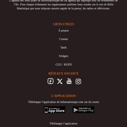
L’agenda des bons plans de BelleMartinique est un agenda qui regroupe tous les événements de
l’île. Pour chaque événement les organisateurs publient leurs soirées sur le site de Belle
Martinique que nous relayons ensuite auprès de la presse, les radios et télévisions.
LIENS UTILES
À propos
Contact
Tarifs
Widgets
CGU / RGPD
RÉSEAUX SOCIAUX
L’APPLICATION
Télécharger l’application de bellemartinique.com sur les stores
appstore
googleplay
Télécharger l’application