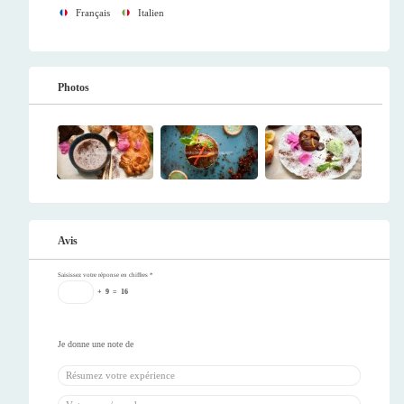
Français
Italien
Photos
Avis
Saisissez votre réponse en chiffres
*
+
9
=
16