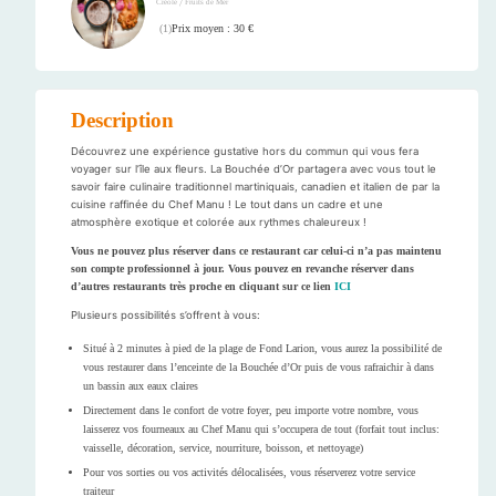
/
Créole
Fruits de Mer
Prix moyen : 30 €
(
1
)
Description
Découvrez une expérience gustative hors du commun qui vous fera
voyager sur l’île aux fleurs. La Bouchée d’Or partagera avec vous tout le
savoir faire culinaire traditionnel martiniquais, canadien et italien de par la
cuisine raffinée du Chef Manu ! Le tout dans un cadre et une
atmosphère exotique et colorée aux rythmes chaleureux !
Vous ne pouvez plus réserver dans ce restaurant car celui-ci n’a pas maintenu
son compte professionnel à jour. Vous pouvez en revanche réserver dans
d’autres restaurants très proche en cliquant sur ce lien
ICI
Plusieurs possibilités s’offrent à vous:
Situé à 2 minutes à pied de la plage de Fond Larion, vous aurez la possibilité de
vous restaurer dans l’enceinte de la Bouchée d’Or puis de vous rafraichir à dans
un bassin aux eaux claires
Directement dans le confort de votre foyer, peu importe votre nombre, vous
laisserez vos fourneaux au Chef Manu qui s’occupera de tout (forfait tout inclus:
vaisselle, décoration, service, nourriture, boisson, et nettoyage)
Pour vos sorties ou vos activités délocalisées, vous réserverez votre service
traiteur