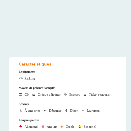
Caractéristiques
Équipements
Parking
Moyens de paiement acceptés
CB
Chèque déjeuner
Espèces
Ticket restaurant
Services
À emporter
Déjeuner
Dîner
Livraison
Langues parlées
Allemand
Anglais
Créole
Espagnol