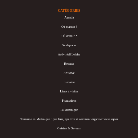
CATÉGORIES
Agenda
Où manger ?
Où dormir ?
Se déplacer
Activités&Loisirs
Recettes
Artisanat
Bien-être
Lieux à visiter
Promotions
La Martinique
Tourisme en Martinique : que faire, que voir et comment organiser votre séjour
Cuisine & Saveurs