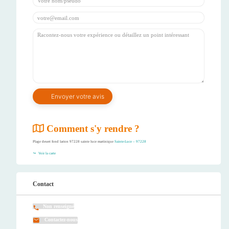
Comment s'y rendre ?
Plage desert fond larion 97228 sainte luce martinique
Sainte-Luce – 97228
Voir la carte
Contact
Non renseigné
Contactez-nous