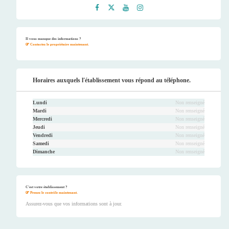
Faceb
Twitt
Youtu
Instag
ook
er
be
ram
Il vous manque des informations ?
Contactez le propriétaire maintenant.
Horaires auxquels l'établissement vous répond au téléphone.
Lundi
Non renseigné
Mardi
Non renseigné
Mercredi
Non renseigné
Jeudi
Non renseigné
Vendredi
Non renseigné
Samedi
Non renseigné
Dimanche
Non renseigné
C'est votre établissement ?
Prenez le contrôle maintenant.
Assurez-vous que vos informations sont à jour.