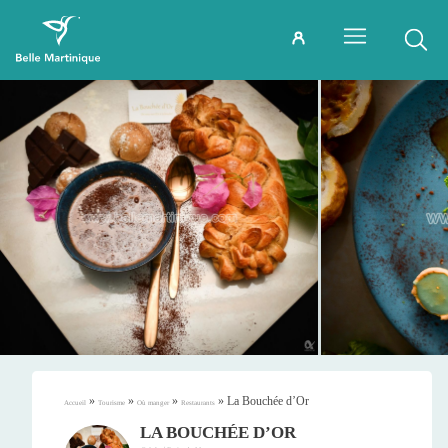
»
»
»
»
La Bouchée d’Or
Accueil
Tourisme
Où manger
Restaurants
LA BOUCHÉE D’OR