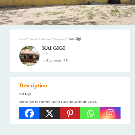
»
»
»
»
Kai Gigi
Accueil
Tourisme
Où manger
Restaurants
KAI GIGI
Créole
Prix moyen : 0 €
(
1
)
Description
Kai Gigi
Restaurant directement sur la plage de Corps de Garde.