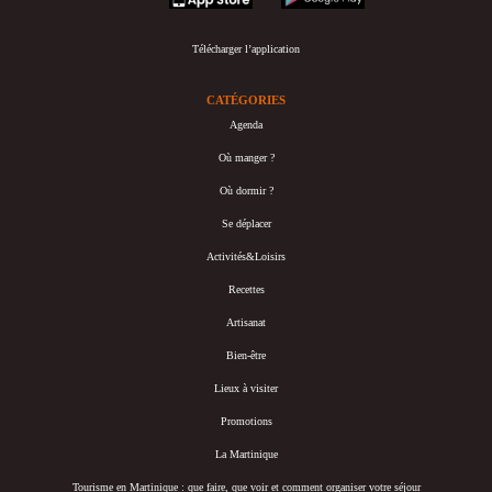
Télécharger l’application
CATÉGORIES
Agenda
Où manger ?
Où dormir ?
Se déplacer
Activités&Loisirs
Recettes
Artisanat
Bien-être
Lieux à visiter
Promotions
La Martinique
Tourisme en Martinique : que faire, que voir et comment organiser votre séjour