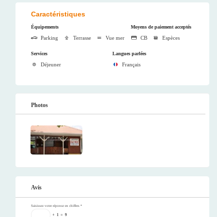
Caractéristiques
Équipements
Moyens de paiement acceptés
Parking
Terrasse
Vue mer
CB
Espèces
Services
Langues parlées
Déjeuner
Français
Photos
Avis
Saisissez votre réponse en chiffres
*
+
1
=
9