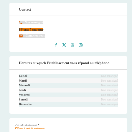
Contact
Non renseigné
Vente à emporter
Contactez-nous
Faceb
Twitt
Youtu
Instag
ook
er
be
ram
Horaires auxquels l'établissement vous répond au téléphone.
Lundi
Non renseigné
Mardi
Non renseigné
Mercredi
Non renseigné
Jeudi
Non renseigné
Vendredi
Non renseigné
Samedi
Non renseigné
Dimanche
Non renseigné
C'est votre établissement ?
Prenez le contrôle maintenant.