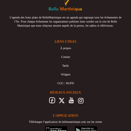
L’agenda des bons plans de BelleMartinique est un agenda qui regroupe tous les événements de
l’île. Pour chaque événement les organisateurs publient leurs soirées sur le site de Belle
Martinique que nous relayons ensuite auprès de la presse, les radios et télévisions.
LIENS UTILES
À propos
Contact
Tarifs
Widgets
CGU / RGPD
RÉSEAUX SOCIAUX
L’APPLICATION
Télécharger l’application de bellemartinique.com sur les stores
appstore
googleplay