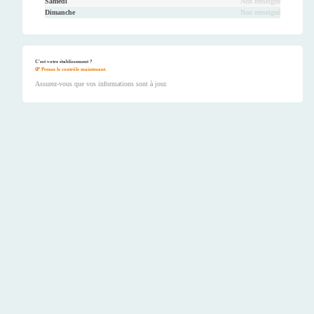
Samedi
Non renseigné
Dimanche
Non renseigné
C'est votre établissement ?
Prenez le contrôle maintenant.
Assurez-vous que vos informations sont à jour.