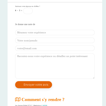
Saisissez votre réponse en chiffres
*
6
−
5
=
Comment s'y rendre ?
Les Anses-d'Arlet 97217, Martinique
CAESM