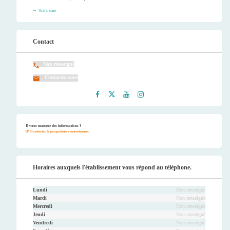
Voir la carte
Contact
Non renseigné
Contactez-nous
Faceb
Twitt
Youtu
Instag
ook
er
be
ram
Il vous manque des informations ?
Contactez le propriétaire maintenant.
Horaires auxquels l'établissement vous répond au téléphone.
Lundi
Non renseigné
Mardi
Non renseigné
Mercredi
Non renseigné
Jeudi
Non renseigné
Vendredi
Non renseigné