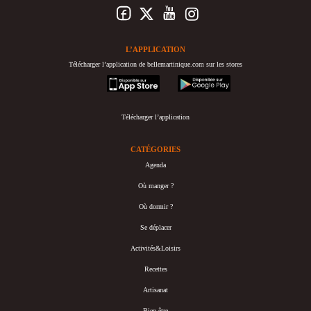
L’APPLICATION
Télécharger l’application de bellemartinique.com sur les stores
appstore
googleplay
Télécharger l’application
CATÉGORIES
Agenda
Où manger ?
Où dormir ?
Se déplacer
Activités&Loisirs
Recettes
Artisanat
Bien-être