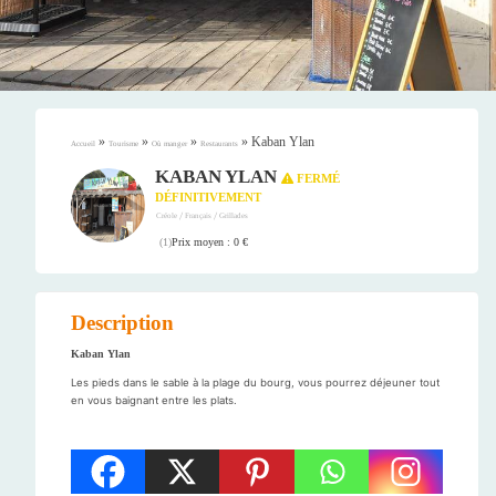
»
»
»
»
Kaban Ylan
Accueil
Tourisme
Où manger
Restaurants
KABAN YLAN
FERMÉ
DÉFINITIVEMENT
/
/
Créole
Français
Grillades
Prix moyen : 0 €
(
1
)
Description
Kaban Ylan
Les pieds dans le sable à la plage du bourg, vous pourrez déjeuner tout
en vous baignant entre les plats.