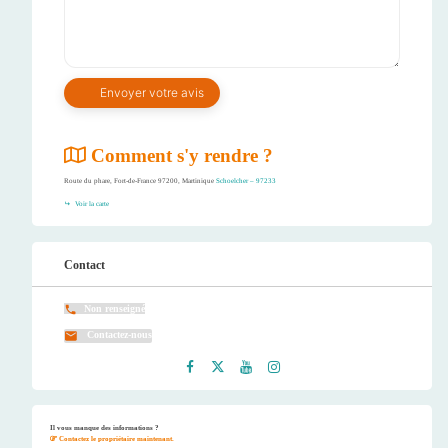
Comment s'y rendre ?
Route du phare, Fort-de-France 97200, Martinique
Schoelcher – 97233
Voir la carte
Contact
Non renseigné
Contactez-nous
Faceb
Twitt
Youtu
Instag
ook
er
be
ram
Il vous manque des informations ?
Contactez le propriétaire maintenant.