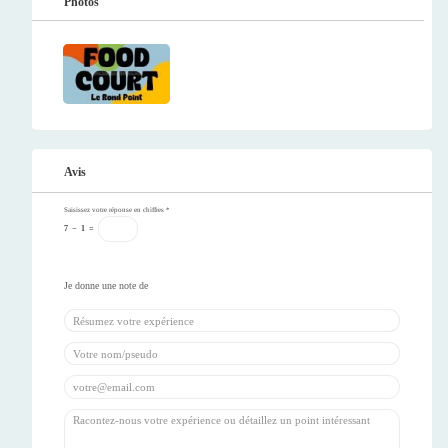
Photos
Avis
Saisissez votre réponse en chiffres
*
7
−
1
=