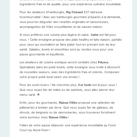
ingrédients frais et de qualité, pour une expérience culinaire inoubliable.
Pour les amateurs d’hamburgés,
Big Fernand
EST l’adresse
incontournable ! Avec ses hamburgés gourmets préparés à la demande,
vous pourrez déguster des recettes originales et savoureuses,
accompagnées de frites croustillantes et de sauces maison.
Si vous préférez une cuisine plus légère et saine,
Jaden
est fait pour
vous. ! Cette enseigne propose des plats healthy et faits maison, parfaits
pour ceux qui souhaitent se faire plaisir tout en prenant soin de leur
santé. Salades, bowls et smoothies sont au rendez-vous pour une
pause gourmande et équilibrée.
Les amateurs de cuisine exotique seront comblés chez
Pokawa
.
Spécialisée dans les poké bowls, cette enseigne vous invite à découvrir
de nouvelles saveurs, avec des ingrédients frais et colorés. Composez
votre propre poké bowl selon vos envies !
Pour les sushi lovers ! Ne cherchez plus,
Eat Sushi
est là pour vous !
Que vous soyez fan de makis ou de sashimis, vous allez adorer leur
menu varié. 🌟
Enfin, pour les gourmands,
Maison Filibo
propose une sélection de
pâtisseries à tomber par terre. Que vous soyez fan de gâteaux, de
donuts, de beignets ou de viennoiseries, vous trouverez forcément
votre bonheur chez
Maison Filibo
!
Faites de votre pause déjeuner une expérience inoubliable au Food
Court du Rond Point !