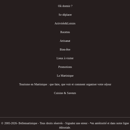
Où dormir ?
Se déplacer
Activités&Loisirs
Recettes
Artisanat
Bien-être
Lieux à visiter
Promotions
La Martinique
Tourisme en Martinique : que faire, que voir et comment organiser votre séjour
Cuisine & Saveurs
© 2005-2026- Bellemartinique - Tous droits réservés -
Signalez une erreur
-
*en antériorité et dans notre ligne
éditoriale.