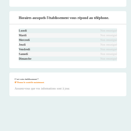
Horaires auxquels l'établissement vous répond au téléphone.
Lundi
Non renseigné
Mardi
Non renseigné
Mercredi
Non renseigné
Jeudi
Non renseigné
Vendredi
Non renseigné
Samedi
Non renseigné
Dimanche
Non renseigné
C'est votre établissement ?
Prenez le contrôle maintenant.
Assurez-vous que vos informations sont à jour.