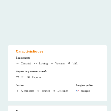
Caractéristiques
Équipements
Climatisé
Parking
Vue mer
Wifi
Moyens de paiement acceptés
CB
Espèces
Services
Langues parlées
À emporter
Brunch
Déjeuner
Français