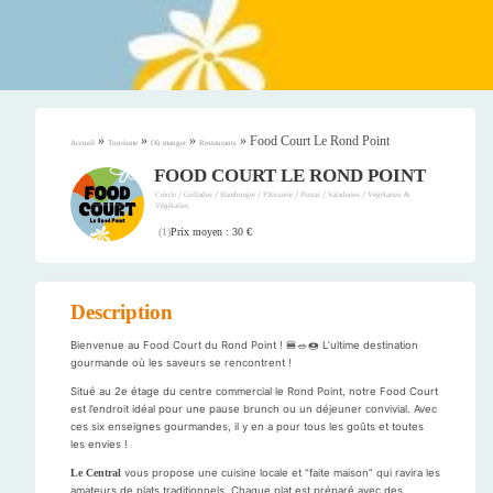
»
»
»
»
Food Court Le Rond Point
Accueil
Tourisme
Où manger
Restaurants
FOOD COURT LE ROND POINT
/
/
/
/
/
/
Créole
Grillades
Hamburger
Pâtisserie
Pizzas
Saladeries
Végétarien &
Végétalien
Prix moyen : 30 €
(
1
)
Description
Bienvenue au Food Court du Rond Point ! 🍔🥗🍩 L’ultime destination
gourmande où les saveurs se rencontrent !
Situé au 2e étage du centre commercial le Rond Point, notre Food Court
est l’endroit idéal pour une pause brunch ou un déjeuner convivial. Avec
ces six enseignes gourmandes, il y en a pour tous les goûts et toutes
les envies !
Le Central
vous propose une cuisine locale et “faite maison” qui ravira les
amateurs de plats traditionnels. Chaque plat est préparé avec des