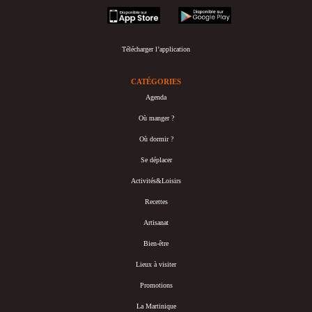
appstore
googleplay
Télécharger l’application
CATÉGORIES
Agenda
Où manger ?
Où dormir ?
Se déplacer
Activités&Loisirs
Recettes
Artisanat
Bien-être
Lieux à visiter
Promotions
La Martinique