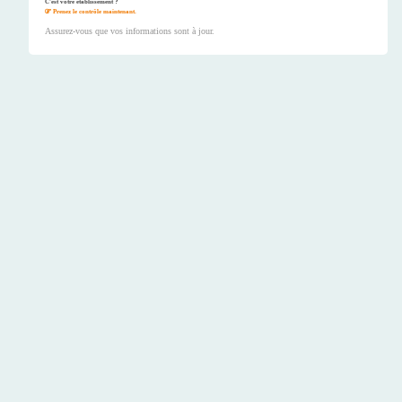
C'est votre établissement ?
Prenez le contrôle maintenant.
Assurez-vous que vos informations sont à jour.