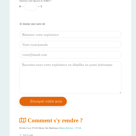
Saisissez votre réponse en chiffres
*
6
−
=
5
Comment s'y rendre ?
Rivière Coco 97226 Morne Vert Martinique
Morne-Vert (Le) – 97226
Voir la carte