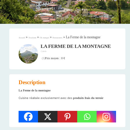
»
»
»
»
La Ferme de la montagne
Accueil
Tourisme
Où manger
Restaurants
LA FERME DE LA MONTAGNE
Créole
Prix moyen : 0 €
(
1
)
Description
La Ferme de la montagne
Cuisine réalisée exclusivement avec des
produits frais du terroir