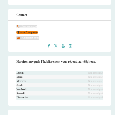
Contact
Non renseigné
Vente à emporter
Contactez-nous
Faceb
Twitt
Youtu
Instag
ook
er
be
ram
Horaires auxquels l'établissement vous répond au téléphone.
Lundi
Non renseigné
Mardi
Non renseigné
Mercredi
Non renseigné
Jeudi
Non renseigné
Vendredi
Non renseigné
Samedi
Non renseigné
Dimanche
Non renseigné