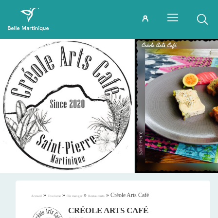
»
»
»
»
Créole Arts Café
Accueil
Tourisme
Où manger
Restaurants
CRÉOLE ARTS CAFÉ