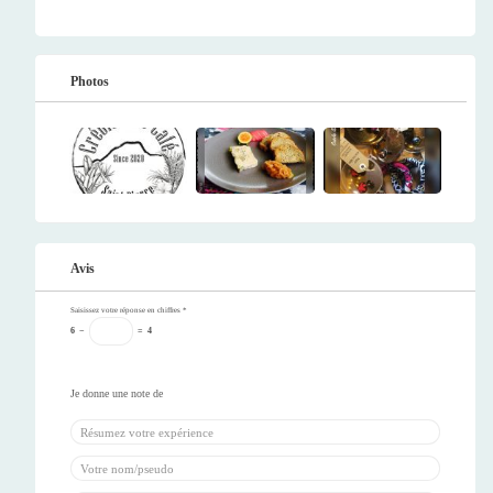
Photos
Avis
Saisissez votre réponse en chiffres
*
6
−
=
4