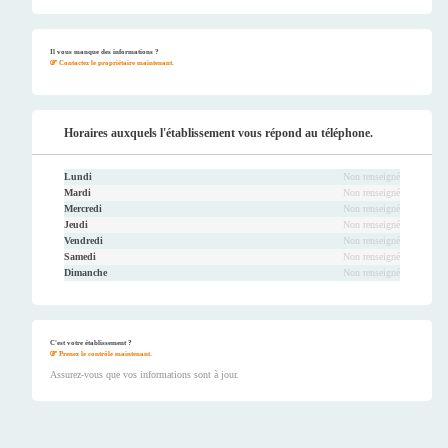
Faceb
Twitt
Youtu
Instag
ook
er
be
ram
Il vous manque des informations ?
Contactez le propriétaire maintenant.
Horaires auxquels l'établissement vous répond au téléphone.
Lundi
Non renseigné
Mardi
Non renseigné
Mercredi
Non renseigné
Jeudi
Non renseigné
Vendredi
Non renseigné
Samedi
Non renseigné
Dimanche
Non renseigné
C'est votre établissement ?
Prenez le contrôle maintenant.
Assurez-vous que vos informations sont à jour.