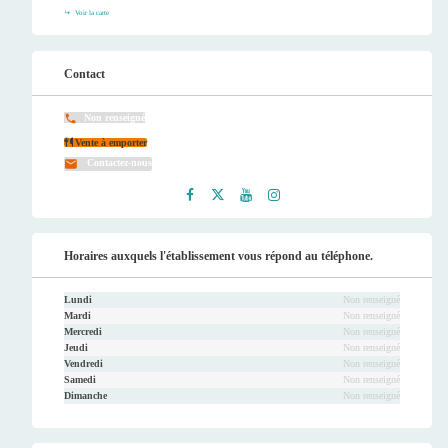
Voir la carte
Contact
Non renseigné
Vente à emporter
Contactez-nous
Faceb
Twitt
Youtu
Instag
ook
er
be
ram
Horaires auxquels l'établissement vous répond au téléphone.
Lundi
Non renseigné
Mardi
Non renseigné
Mercredi
Non renseigné
Jeudi
Non renseigné
Vendredi
Non renseigné
Samedi
Non renseigné
Dimanche
Non renseigné