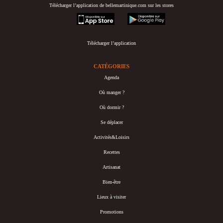
Télécharger l’application de bellemartinique.com sur les stores
appstore
googleplay
Télécharger l’application
CATÉGORIES
Agenda
Où manger ?
Où dormir ?
Se déplacer
Activités&Loisirs
Recettes
Artisanat
Bien-être
Lieux à visiter
Promotions