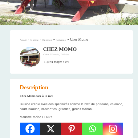
»
»
»
»
Chez Momo
Accueil
Tourisme
Où manger
Restaurants
CHEZ MOMO
/
/
Créole
Français
Grillades
Prix moyen : 0 €
(
1
)
Description
Chez Momo face à la mer
Cuisine créole avec des spécialités comme le blaff de poissons, colombo,
court-bouillon, brochettes, grillades, glaces maison.
Madame Moïse HENRY