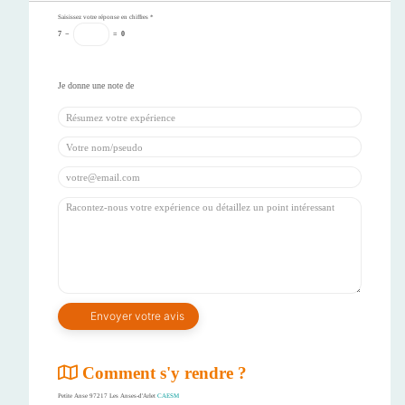
Saisissez votre réponse en chiffres
*
7
−
=
0
Comment s'y rendre ?
Petite Anse 97217 Les Anses-d'Arlet
CAESM