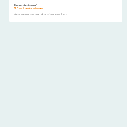
C'est votre établissement ?
Prenez le contrôle maintenant.
Assurez-vous que vos informations sont à jour.