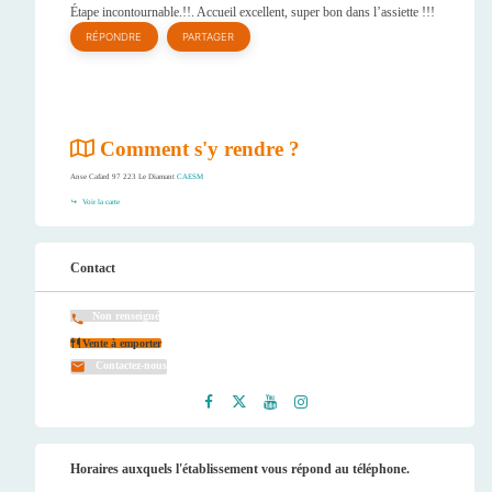
Étape incontournable.!!. Accueil excellent, super bon dans l’assiette !!!
RÉPONDRE
PARTAGER
Comment s'y rendre ?
Anse Cafard 97 223 Le Diamant
CAESM
Voir la carte
Contact
Non renseigné
Vente à emporter
Contactez-nous
Faceb
Twitt
Youtu
Instag
ook
er
be
ram
Horaires auxquels l'établissement vous répond au téléphone.