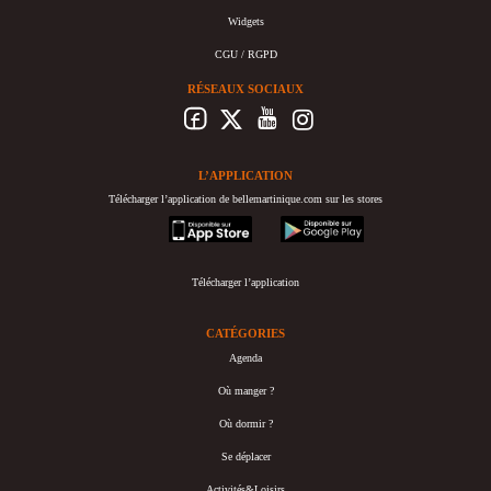
Widgets
CGU / RGPD
RÉSEAUX SOCIAUX
L’APPLICATION
Télécharger l’application de bellemartinique.com sur les stores
appstore
googleplay
Télécharger l’application
CATÉGORIES
Agenda
Où manger ?
Où dormir ?
Se déplacer
Activités&Loisirs