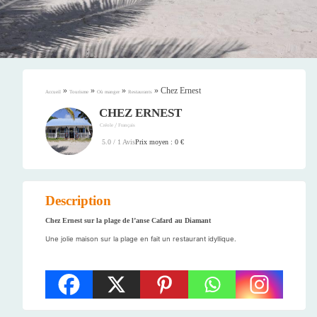
»
»
»
»
Chez Ernest
Accueil
Tourisme
Où manger
Restaurants
CHEZ ERNEST
/
Créole
Français
Prix moyen : 0 €
5.0 / 1 Avis
Description
Chez Ernest sur la plage de l’anse Cafard au Diamant
Une jolie maison sur la plage en fait un restaurant idyllique.