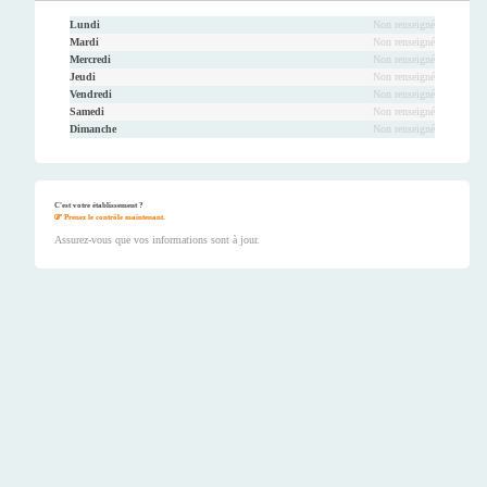
Lundi
Non renseigné
Mardi
Non renseigné
Mercredi
Non renseigné
Jeudi
Non renseigné
Vendredi
Non renseigné
Samedi
Non renseigné
Dimanche
Non renseigné
C'est votre établissement ?
Prenez le contrôle maintenant.
Assurez-vous que vos informations sont à jour.