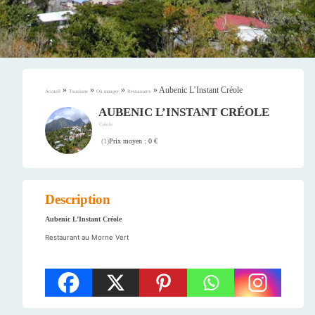
»
»
»
»
Aubenic L’Instant Créole
Accueil
Tourisme
Où manger
Restaurants
AUBENIC L’INSTANT CRÉOLE
Créole
Prix moyen : 0 €
(
1
)
Description
Aubenic L’Instant Créole
Restaurant au Morne Vert