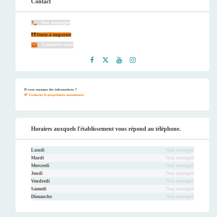
Contact
Non renseigné
Vente à emporter
Contactez-nous
Faceb
Twitt
Youtu
Instag
ook
er
be
ram
Il vous manque des informations ?
Contactez le propriétaire maintenant.
Horaires auxquels l'établissement vous répond au téléphone.
Lundi
Non renseigné
Mardi
Non renseigné
Mercredi
Non renseigné
Jeudi
Non renseigné
Vendredi
Non renseigné
Samedi
Non renseigné
Dimanche
Non renseigné