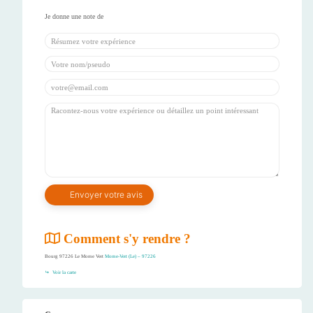
Comment s'y rendre ?
Bourg 97226 Le Morne Vert
Morne-Vert (Le) – 97226
Voir la carte