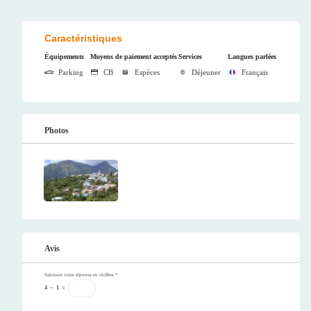
Caractéristiques
Équipements
Moyens de paiement acceptés
Services
Langues parlées
Parking
CB
Espèces
Déjeuner
Français
Photos
Avis
Saisissez votre réponse en chiffres
*
4
−
1
=