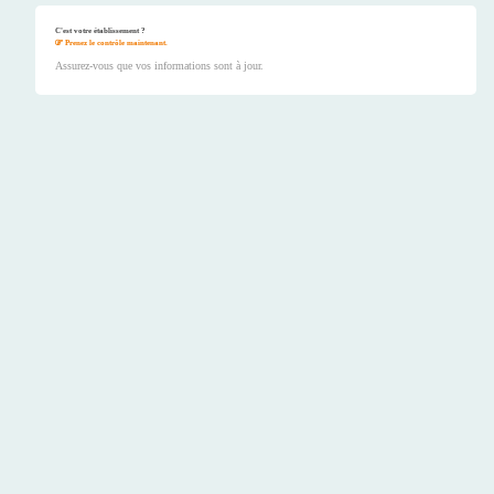
C'est votre établissement ?
Prenez le contrôle maintenant.
Assurez-vous que vos informations sont à jour.