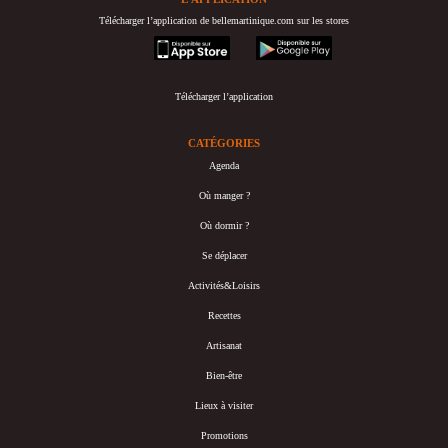
Télécharger l’application de bellemartinique.com sur les stores
appstore
googleplay
Télécharger l’application
CATÉGORIES
Agenda
Où manger ?
Où dormir ?
Se déplacer
Activités&Loisirs
Recettes
Artisanat
Bien-être
Lieux à visiter
Promotions